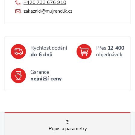
+420 733 676 910
zakaznici@mujrendlik.cz
Rychlost dodání
Přes
12 400
do 6 dnů
objednávek
Garance
nejnižší ceny
Popis a parametry