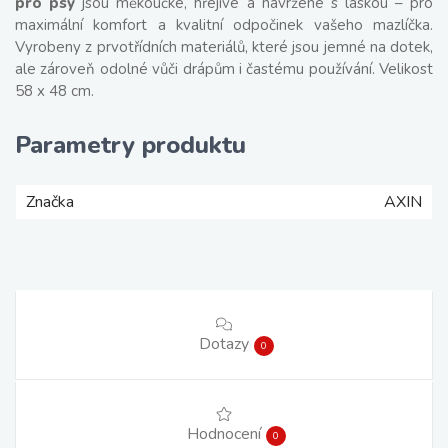
pro psy
jsou měkoučké, hřejivé a navržené s láskou – pro
maximální komfort a kvalitní odpočinek vašeho mazlíčka.
Vyrobeny z prvotřídních materiálů, které jsou jemné na dotek,
ale zároveň odolné vůči drápům i častému používání. Velikost
58 x 48 cm.
Parametry produktu
Značka
AXIN
Dotazy
0
Hodnocení
0