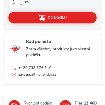
ks
DO KOŠÍKU
Rád pomůžu
Znám všechny produkty jako vlastní
pokličku
+420 733 676 910
zakaznici@mujrendlik.cz
Rychlost dodání
Přes
12 400