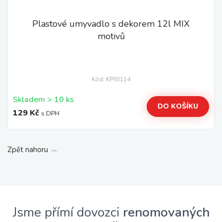
Plastové umyvadlo s dekorem 12l MIX
motivů
Kód: KP93114
Skladem > 10 ks
DO KOŠÍKU
129 Kč
s DPH
Zpět nahoru
Jsme přímí dovozci
renomovaných