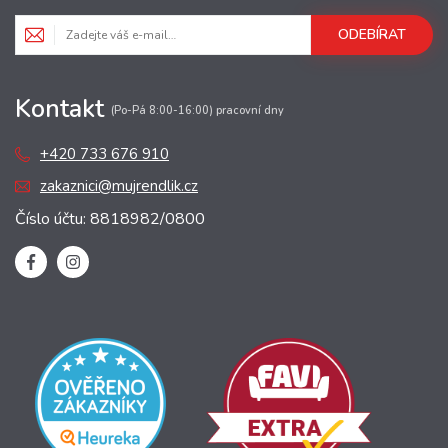
ODEBÍRAT
Kontakt
(Po-Pá 8:00-16:00) pracovní dny
+420 733 676 910
zakaznici@mujrendlik.cz
Číslo účtu: 8818982/0800