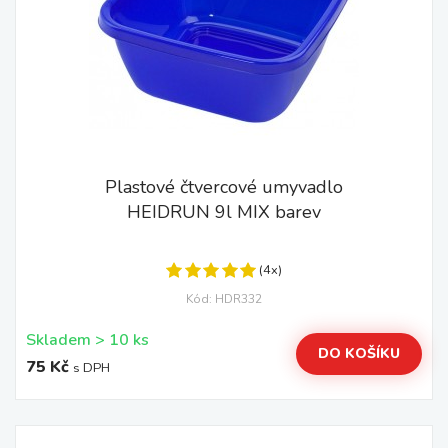
Plastové čtvercové umyvadlo
HEIDRUN 9l MIX barev
(4x)
Kód: HDR332
Skladem > 10 ks
DO KOŠÍKU
75 Kč
s DPH