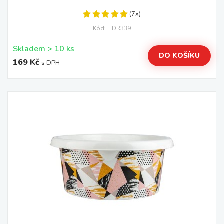
(7x)
Kód: HDR339
Skladem > 10 ks
DO KOŠÍKU
169 Kč
s DPH