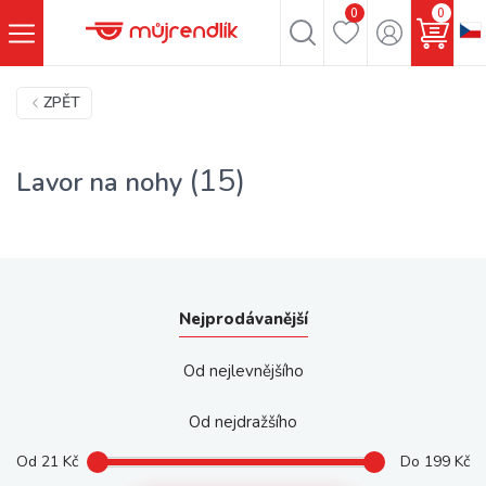
0
0
ZPĚT
(15)
Lavor na nohy
Nejprodávanější
Od nejlevnějšího
Od nejdražšího
Od
21
Kč
Do
199
Kč