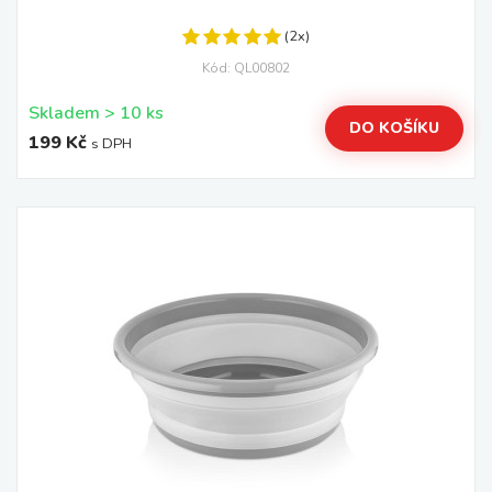
(2x)
Kód: QL00802
Skladem > 10 ks
DO KOŠÍKU
199 Kč
s DPH