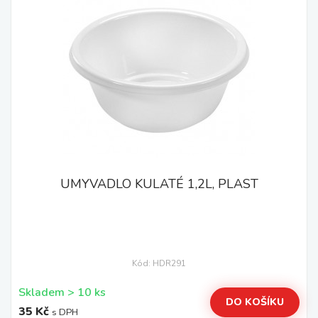
UMYVADLO KULATÉ 1,2L, PLAST
Kód: HDR291
Skladem > 10 ks
DO KOŠÍKU
35 Kč
s DPH