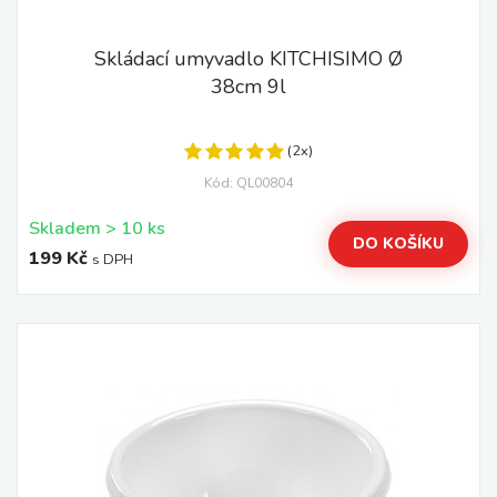
Skládací umyvadlo KITCHISIMO Ø
38cm 9l
(2x)
Kód: QL00804
Skladem > 10 ks
DO KOŠÍKU
199 Kč
s DPH