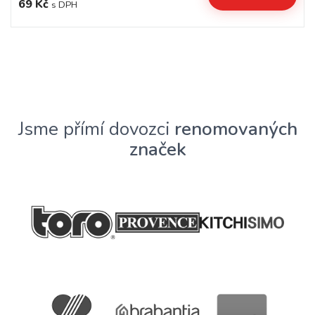
69 Kč
s DPH
Jsme přímí dovozci
renomovaných
značek