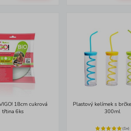
ř VIGO! 18cm cukrová
Plastový kelímek s brč
třtina 6ks
300ml
(1x)