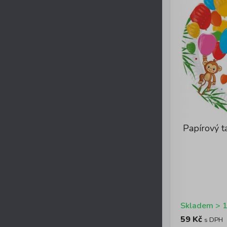
Papírový t
59 Kč
s DPH