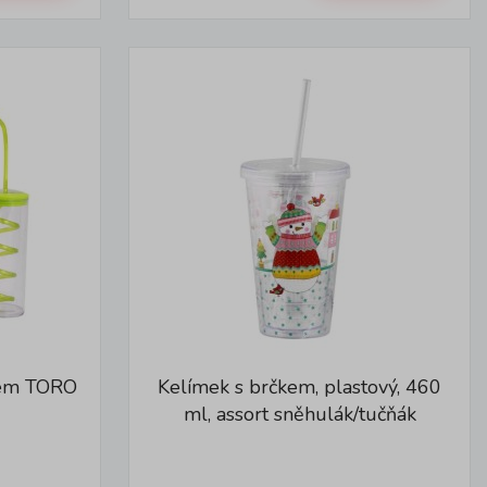
kem TORO
Kelímek s brčkem, plastový, 460
ml, assort sněhulák/tučňák