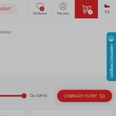
LEDAT
0
CS
0
Oblíbené
Můj účet
kelímky
Do
109
Kč
ZOBRAZIT FILTRY