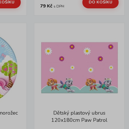
KOŠÍKU
DO KOŠÍKU
79 Kč
s DPH
dnorožec
Dětský plastový ubrus
120x180cm Paw Patrol