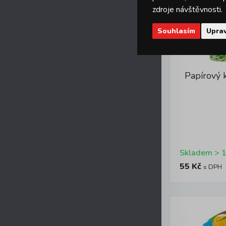
zdroje návštěvnosti.
Souhlasím
Uprav
Papírový 
55 Kč
s DPH