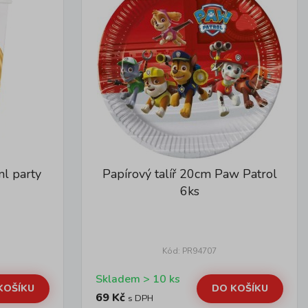
l party
Papírový talíř 20cm Paw Patrol
6ks
Kód: PR94707
Skladem > 10 ks
KOŠÍKU
DO KOŠÍKU
69 Kč
s DPH