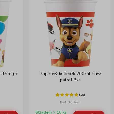
 džungle
Papírový kelímek 200ml Paw
patrol 8ks
(1x)
Kód: PR93470
Skladem > 10 ks