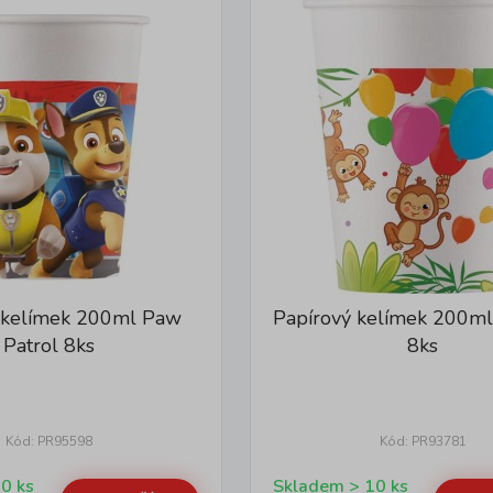
 kelímek 200ml Paw
Papírový kelímek 200ml
Patrol 8ks
8ks
Kód: PR95598
Kód: PR93781
Skladem > 10 ks
Skladem > 10 ks