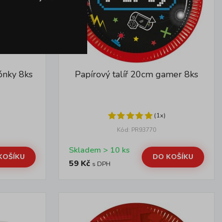
ónky 8ks
Papírový talíř 20cm gamer 8ks
(1x)
Kód: PR93770
Skladem > 10 ks
KOŠÍKU
DO KOŠÍKU
59 Kč
s DPH