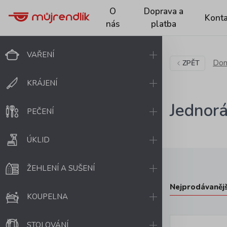
O
Doprava a
Konta
nás
platba
VAŘENÍ
Dom
ZPĚT
KRÁJENÍ
Jednorá
PEČENÍ
ÚKLID
ŽEHLENÍ A SUŠENÍ
Nejprodávanějš
KOUPELNA
STOLOVÁNÍ