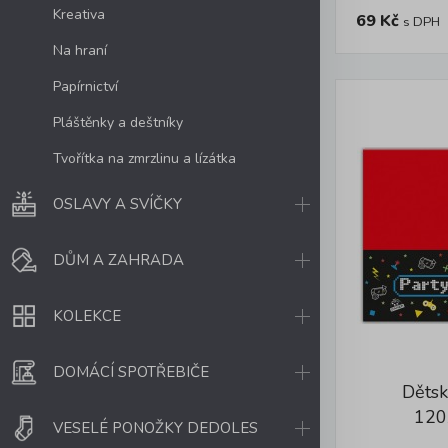
Kreativa
69 Kč
s DPH
Na hraní
Papírnictví
Pláštěnky a deštníky
Tvořítka na zmrzlinu a lízátka
OSLAVY A SVÍČKY
DŮM A ZAHRADA
KOLEKCE
DOMÁCÍ SPOTŘEBIČE
Dětsk
120
VESELÉ PONOŽKY DEDOLES