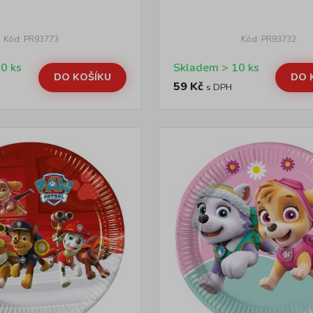
Kód: PR93773
Kód: PR93732
Skladem > 10 ks
Skladem > 10 ks
DO KOŠÍKU
DO 
59 Kč
s DPH