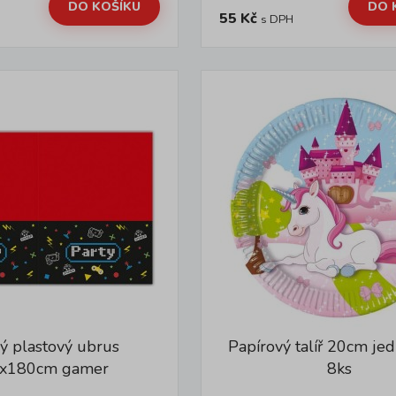
DO KOŠÍKU
DO 
55 Kč
s DPH
ý plastový ubrus
Papírový talíř 20cm je
x180cm gamer
8ks