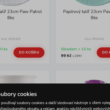
talíř 23cm Paw Patrol
Papírový talíř 23cm Pa
8ks
8ks
Kód: PR93435
Kód: PR93442
Skladem > 10 ks
Skladem > 10 ks
DO KOŠÍKU
DO 
99 Kč
s DPH
ubory cookies
používají soubory cookies a další sledovací nástroje s cílem vyle
 přizpůsobeného obsahu a reklam, analýzy návštěvnosti webových 