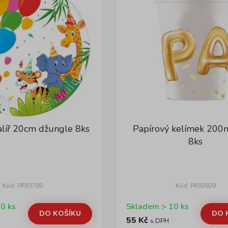
alíř 20cm džungle 8ks
Papírový kelímek 200m
8ks
Kód: PR93780
Kód: PR93929
Skladem > 10 ks
Skladem > 10 ks
DO KOŠÍKU
DO 
55 Kč
s DPH