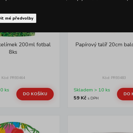
it mé předvolby
kelímek 200ml fotbal
Papírový talíř 20cm bal
8ks
Kód: PR93464
Kód: PR93483
Skladem > 10 ks
Skladem > 10 ks
DO KOŠÍKU
DO 
59 Kč
s DPH