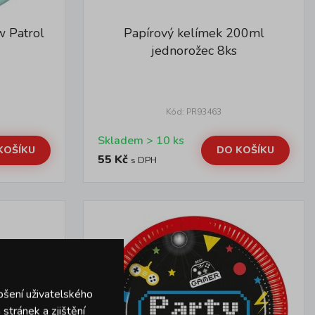
w Patrol
Papírový kelímek 200ml
jednorožec 8ks
Kód: PR93463
Skladem > 10 ks
KOŠÍKU
DO KOŠÍKU
55 Kč
s DPH
pšení uživatelského
stránek a zjištění