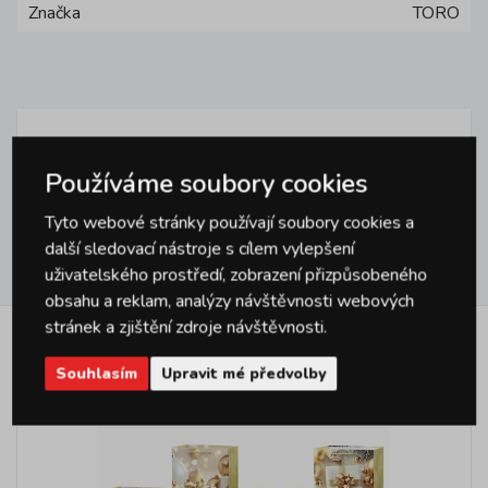
Značka
TORO
Dotazy
0
Používáme soubory cookies
Tyto webové stránky používají soubory cookies a
další sledovací nástroje s cílem vylepšení
Hodnocení
0
uživatelského prostředí, zobrazení přizpůsobeného
obsahu a reklam, analýzy návštěvnosti webových
stránek a zjištění zdroje návštěvnosti.
Podobné produkty
Souhlasím
Upravit mé předvolby