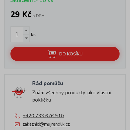
Skladem > 10 ks
29 Kč
s DPH
ks
DO KOŠÍKU
Rád pomůžu
Znám všechny produkty jako vlastní
pokličku
+420 733 676 910
zakaznici@mujrendlik.cz