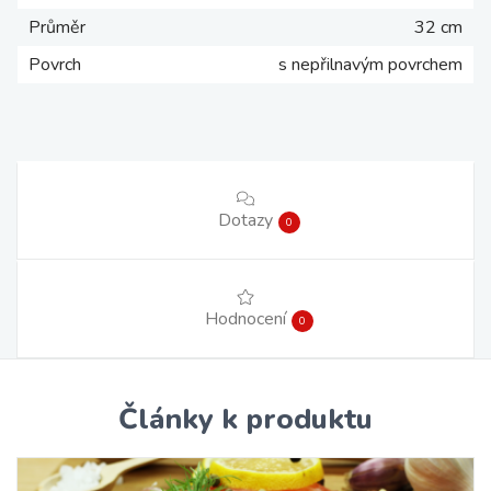
Průměr
32 cm
Povrch
s nepřilnavým povrchem
Dotazy
0
Hodnocení
0
Články k produktu