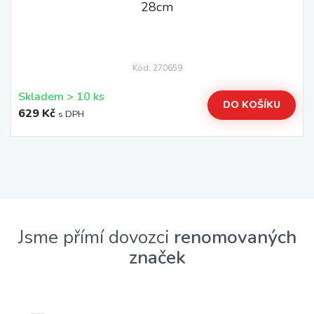
28cm
Kód: 270659
Skladem > 10 ks
DO KOŠÍKU
629 Kč
s DPH
Jsme přímí dovozci
renomovaných
značek