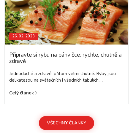
26. 02. 2023
Připravte si rybu na pánvičce: rychle, chutně a
zdravě
Jednoduché a zdravé, přitom velmi chutné. Ryby jsou
delikatesou na svátečních i všedních tabulích.…
Celý článek
VŠECHNY ČLÁNKY