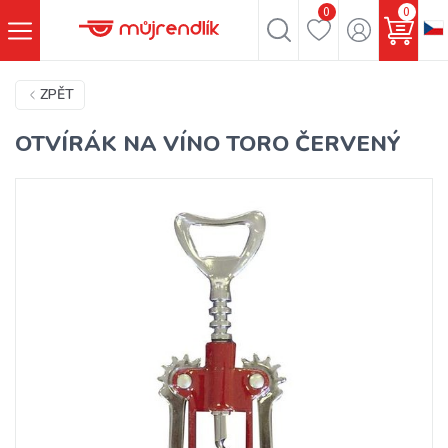
0
0
ZPĚT
OTVÍRÁK NA VÍNO TORO ČERVENÝ