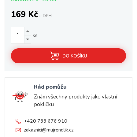
169 Kč
s DPH
ks
DO KOŠÍKU
Rád pomůžu
Znám všechny produkty jako vlastní
pokličku
+420 733 676 910
zakaznici@mujrendlik.cz