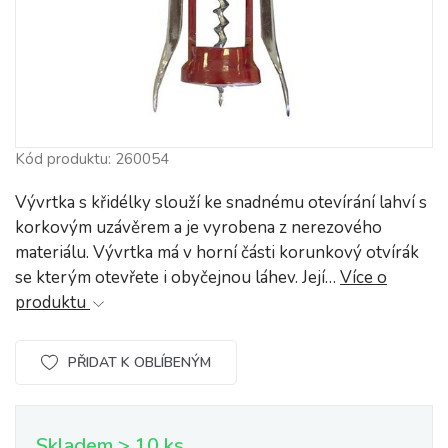
Kód produktu: 260054
Vývrtka s křidélky slouží ke snadnému otevírání lahví s
korkovým uzávěrem a je vyrobena z nerezového
materiálu. Vývrtka má v horní části korunkový otvírák
se kterým otevřete i obyčejnou láhev. Její…
Více o
produktu
PŘIDAT K OBLÍBENÝM
Skladem > 10 ks