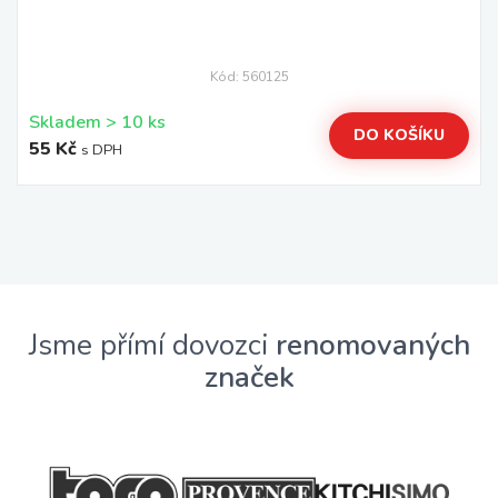
Kód: 560125
Skladem > 10 ks
DO KOŠÍKU
55 Kč
s DPH
Jsme přímí dovozci
renomovaných
značek