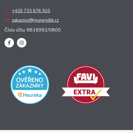
+420 733 676 910
zakaznici@mujrendlik.cz
Číslo účtu: 8818982/0800