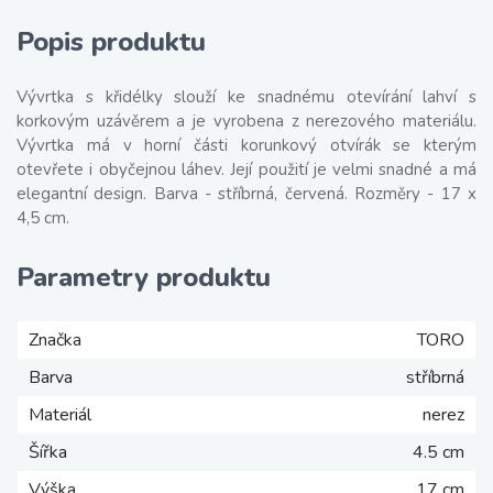
Popis produktu
Vývrtka s křidélky slouží ke snadnému otevírání lahví s
korkovým uzávěrem a je vyrobena z nerezového materiálu.
Vývrtka má v horní části korunkový otvírák se kterým
otevřete i obyčejnou láhev. Její použití je velmi snadné a má
elegantní design. Barva - stříbrná, červená. Rozměry - 17 x
4,5 cm.
Parametry produktu
Značka
TORO
Barva
stříbrná
Materiál
nerez
Šířka
4.5 cm
Výška
17 cm