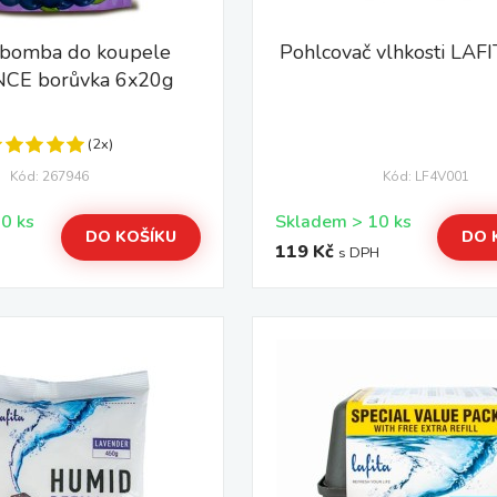
 bomba do koupele
Pohlcovač vlhkosti LAF
CE borůvka 6x20g
(2x)
Kód: 267946
Kód: LF4V001
Skladem > 10 ks
Skladem > 10 ks
DO KOŠÍKU
DO 
119 Kč
s DPH