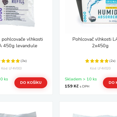
 pohlcovače vlhkosti
Pohlcovač vlhkosti 
A 450g levandule
2x450g
(3x)
(2x)
Kód: LF4V003
Kód: LF4V020
Skladem > 10 ks
Skladem > 10 ks
DO KOŠÍKU
DO 
159 Kč
s DPH