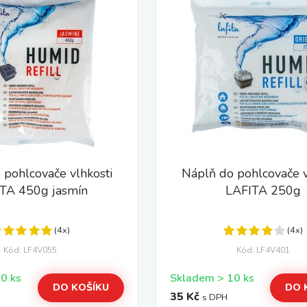
 pohlcovače vlhkosti
Náplň do pohlcovače v
TA 450g jasmín
LAFITA 250g
(4x)
(4x)
Kód: LF4V055
Kód: LF4V401
Skladem > 10 ks
Skladem > 10 ks
DO KOŠÍKU
DO 
35 Kč
s DPH