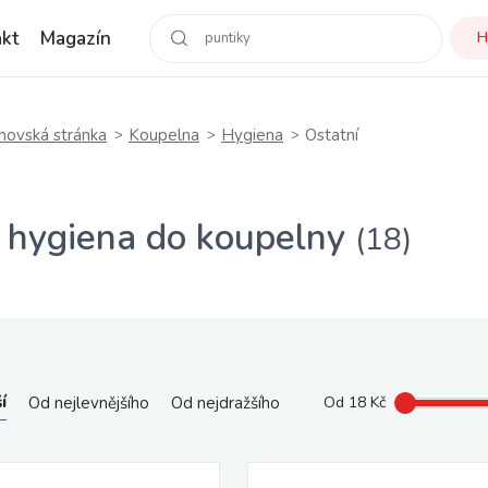
kt
Magazín
H
ovská stránka
Koupelna
Hygiena
Ostatní
í hygiena do koupelny
(18)
í
Od nejlevnějšího
Od nejdražšího
Od
18
Kč