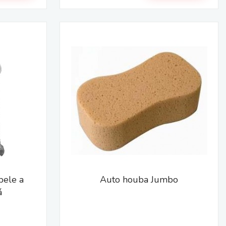
pele a
Auto houba Jumbo
á