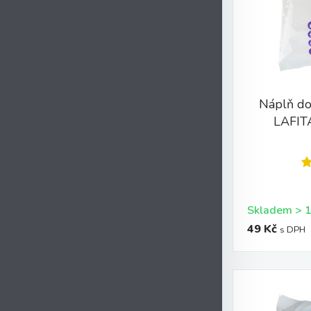
Náplň do
LAFIT
49 Kč
s DPH