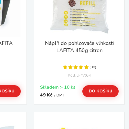
LAFITA
Náplň do pohlcovače vlhkosti
LAFITA 450g citron
(3x)
Kód: LF4V054
Skladem > 10 ks
KOŠÍKU
DO KOŠÍKU
49 Kč
s DPH