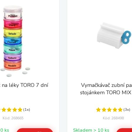
 na léky TORO 7 dní
Vymačkávač zubní pa
stojánkem TORO MIX
(1x)
(3x)
Kód: 268665
Kód: 268498
Skladem > 10 ks
Skladem > 10 ks