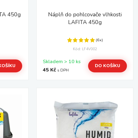
ITA 450g
Náplň do pohlcovače vlhkosti
LAFITA 450g
(6x)
Kód: LF4V002
Skladem > 10 ks
KOŠÍKU
DO KOŠÍKU
45 Kč
s DPH