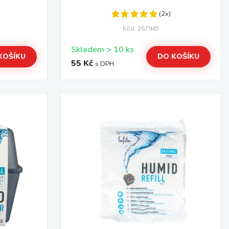
(2x)
Kód: 267945
Skladem > 10 ks
KOŠÍKU
DO KOŠÍKU
55 Kč
s DPH