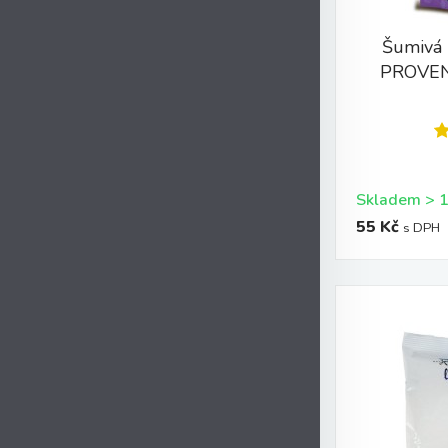
Šumivá
PROVEN
55 Kč
s DPH