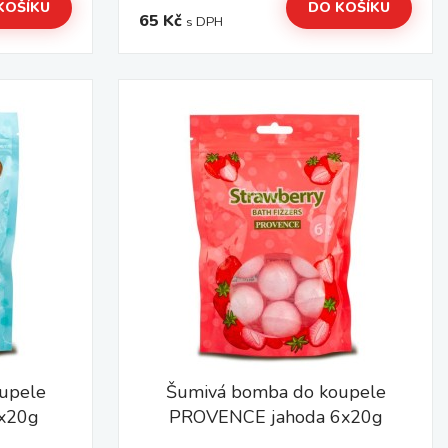
KOŠÍKU
DO KOŠÍKU
65 Kč
s DPH
upele
Šumivá bomba do koupele
x20g
PROVENCE jahoda 6x20g