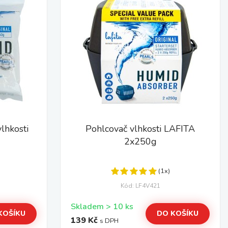
lhkosti
Pohlcovač vlhkosti LAFITA
2x250g
(1x)
Kód: LF4V421
Skladem > 10 ks
KOŠÍKU
DO KOŠÍKU
139 Kč
s DPH