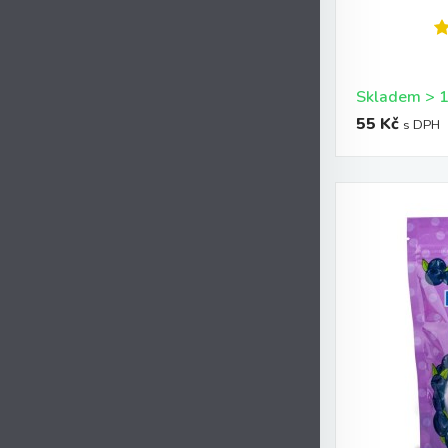
55 Kč
s DPH