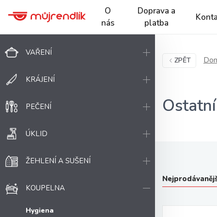
O
Doprava a
Konta
nás
platba
VAŘENÍ
Dom
ZPĚT
KRÁJENÍ
Ostatn
PEČENÍ
ÚKLID
ŽEHLENÍ A SUŠENÍ
Nejprodávanějš
KOUPELNA
Hygiena