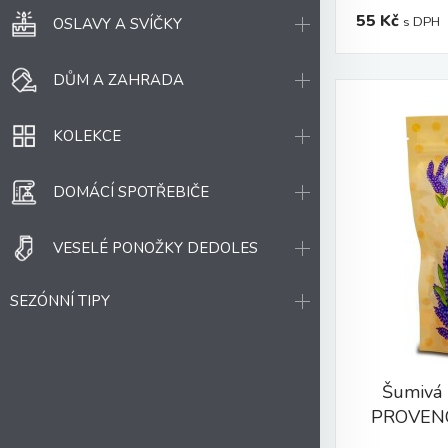
55 Kč
s DPH
OSLAVY A SVÍČKY
DŮM A ZAHRADA
KOLEKCE
DOMÁCÍ SPOTŘEBIČE
VESELÉ PONOŽKY DEDOLES
SEZÓNNÍ TIPY
Šumivá
PROVENC