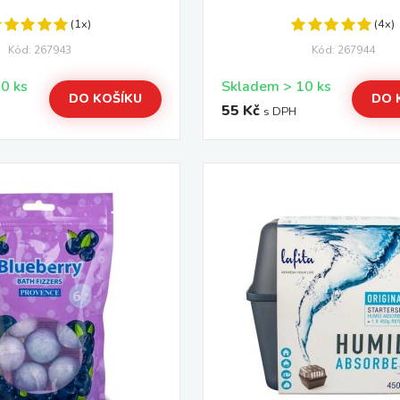
(1x)
(4x)
Kód: 267943
Kód: 267944
Skladem > 10 ks
Skladem > 10 ks
DO KOŠÍKU
DO 
55 Kč
s DPH