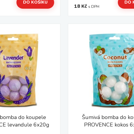
DO KOŠÍKU
DO 
18 Kč
s DPH
 bomba do koupele
Šumivá bomba do ko
E levandule 6x20g
PROVENCE kokos 6