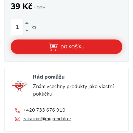
39 Kč
s DPH
ks
DO KOŠÍKU
Rád pomůžu
Znám všechny produkty jako vlastní
pokličku
+420 733 676 910
zakaznici@mujrendlik.cz