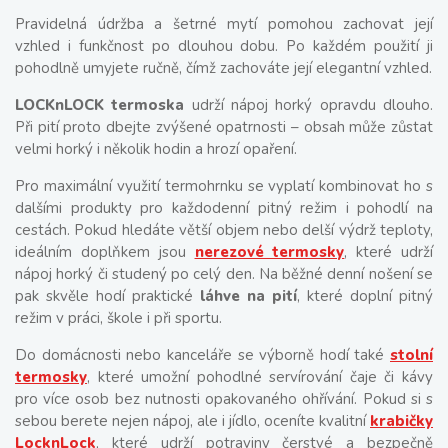
Pravidelná údržba a šetrné mytí pomohou zachovat její
vzhled i funkčnost po dlouhou dobu.
Po každém použití ji
pohodlně umyjete ručně, čímž zachováte její elegantní vzhled.
LOCKnLOCK termoska
udrží nápoj horký opravdu dlouho.
Při pití proto dbejte zvýšené opatrnosti – obsah může zůstat
velmi horký i několik hodin a hrozí opaření.
Pro maximální využití termohrnku se vyplatí kombinovat ho s
dalšími produkty pro každodenní pitný režim i pohodlí na
cestách. Pokud hledáte větší objem nebo delší výdrž teploty,
ideálním doplňkem jsou
nerezové termosky
, které udrží
nápoj horký či studený po celý den. Na běžné denní nošení se
pak skvěle hodí praktické
láhve na pití
, které doplní pitný
režim v práci, škole i při sportu.
Do domácnosti nebo kanceláře se výborně hodí také
stolní
termosky
, které umožní pohodlné servírování čaje či kávy
pro více osob bez nutnosti opakovaného ohřívání. Pokud si s
sebou berete nejen nápoj, ale i jídlo, oceníte kvalitní
krabičky
LocknLock
, které udrží potraviny čerstvé a bezpečně