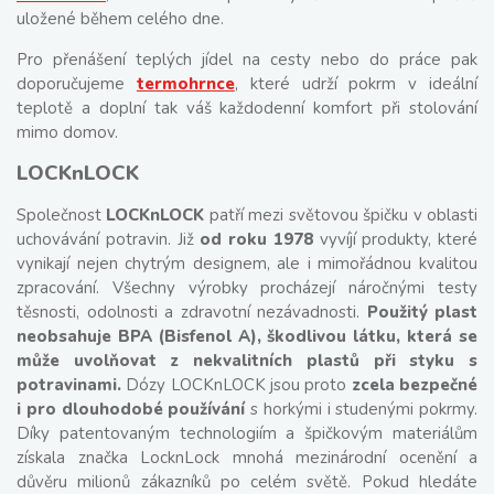
uložené během celého dne.
Pro přenášení teplých jídel na cesty nebo do práce pak
doporučujeme
termohrnce
, které udrží pokrm v ideální
teplotě a doplní tak váš každodenní komfort při stolování
mimo domov.
LOCKnLOCK
Společnost
LOCKnLOCK
patří mezi světovou špičku v oblasti
uchovávání potravin. Již
od roku 1978
vyvíjí produkty, které
vynikají nejen chytrým designem, ale i mimořádnou kvalitou
zpracování. Všechny výrobky procházejí náročnými testy
těsnosti, odolnosti a zdravotní nezávadnosti.
Použitý plast
neobsahuje BPA (Bisfenol A), škodlivou látku, která se
může uvolňovat z nekvalitních plastů při styku s
potravinami.
Dózy LOCKnLOCK jsou proto
zcela bezpečné
i pro dlouhodobé používání
s horkými i studenými pokrmy.
Díky patentovaným technologiím a špičkovým materiálům
získala značka LocknLock mnohá mezinárodní ocenění a
důvěru milionů zákazníků po celém světě. Pokud hledáte