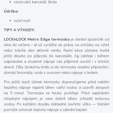
cestování, kancelář, škola
Údržba:
ruční mytí
TIPY A VÝHODY:
LOCKnLOCK Metro Edge termoska
je ideální společník od
rána do večera – ať už vyrážíte do práce, na schůzky, na výlet
nebo trávíte den aktivně venku. Ranní káva zůstane horká
ještě dlouho po příjezdu do kanceláře, čaj zahřeje i během
odpoledne a studené nápoje vás příjemně osvěží i v letních
dnech. Díky širokému hrdlu si do termosky snadno připravíte i
domácí limonády, vodu s ovocem nebo nápoje s ledem.
Pro ještě lepší účinek termosky doporučujeme před nalitím
teplého nápoje naplnit láhev vařící vodou a uzavřít alespoň
na 5 minut. Termoska se hezky prohřeje. Před naplněním
chladným nápojem je zase dobré láhev zchladit ledovou
vodou. Po každém doušku důkladně zavřete víčko — těsnění
pomůže uchovat teplotu nápoje a zabrání kapání.