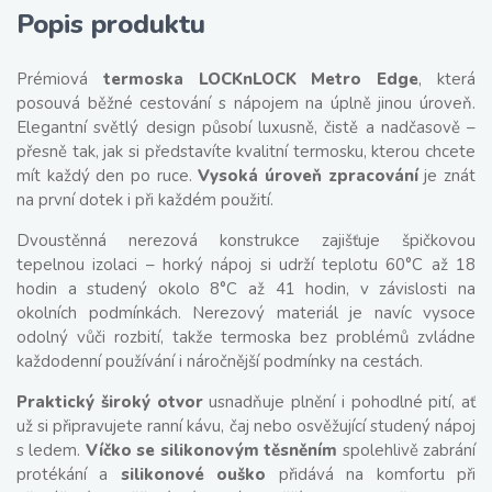
Popis produktu
Prémiová
termoska LOCKnLOCK Metro Edge
, která
posouvá běžné cestování s nápojem na úplně jinou úroveň.
Elegantní světlý design působí luxusně, čistě a nadčasově –
přesně tak, jak si představíte kvalitní termosku, kterou chcete
mít každý den po ruce.
Vysoká úroveň zpracování
je znát
na první dotek i při každém použití.
Dvoustěnná nerezová konstrukce zajišťuje špičkovou
tepelnou izolaci – horký nápoj si udrží teplotu 60°C až 18
hodin a studený okolo 8°C až 41 hodin, v závislosti na
okolních podmínkách. Nerezový materiál je navíc vysoce
odolný vůči rozbití, takže termoska bez problémů zvládne
každodenní používání i náročnější podmínky na cestách.
Praktický široký otvor
usnadňuje plnění i pohodlné pití, ať
už si připravujete ranní kávu, čaj nebo osvěžující studený nápoj
s ledem.
Víčko se silikonovým těsněním
spolehlivě zabrání
protékání a
silikonové ouško
přidává na komfortu při