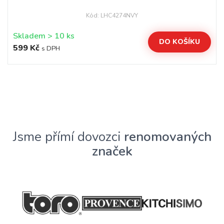
Kód: LHC4274NVY
Skladem > 10 ks
DO KOŠÍKU
599 Kč
s DPH
Jsme přímí dovozci
renomovaných
značek