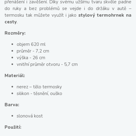
přenášení i zavěšení. Díky svému užšímu tvaru skvěle padne
do ruky a bez problémů se vejde i do držáku v autě –
termosku tak můžete využít i jako
stylový termohrnek na
cesty
.
Rozměry:
objem 620 ml
průměr - 7,2 cm
výška - 26 cm
vnitřní průměr otvoru - 5,7 cm
Materiál:
nerez – tělo termosky
silikon - těsnění, ouško
Barva:
slonová kost
Použití: