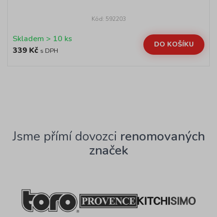
Kód: 592203
Skladem > 10 ks
DO KOŠÍKU
339 Kč
s DPH
Jsme přímí dovozci
renomovaných
značek