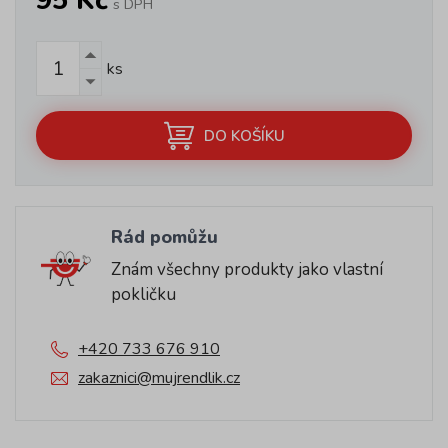
95 Kč
s DPH
ks
DO KOŠÍKU
Rád pomůžu
Znám všechny produkty jako vlastní
pokličku
+420 733 676 910
zakaznici@mujrendlik.cz