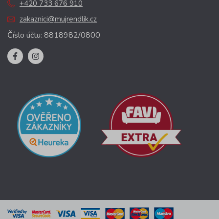
+420 733 676 910
zakaznici@mujrendlik.cz
Číslo účtu: 8818982/0800