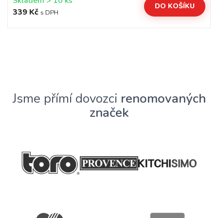
Skladem > 10 ks
DO KOŠÍKU
339 Kč
s DPH
Jsme přímí dovozci
renomovaných
značek