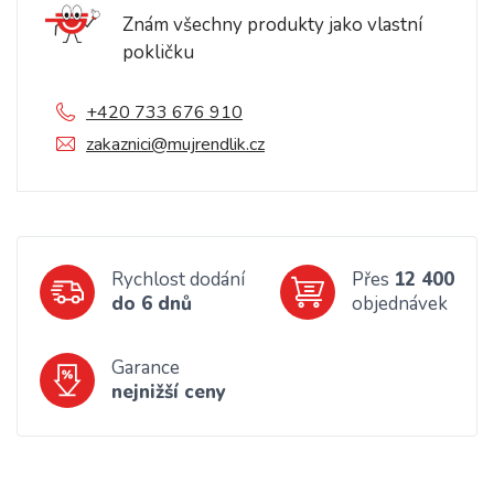
Znám všechny produkty jako vlastní
pokličku
+420 733 676 910
zakaznici@mujrendlik.cz
Rychlost dodání
Přes
12 400
do 6 dnů
objednávek
Garance
nejnižší ceny