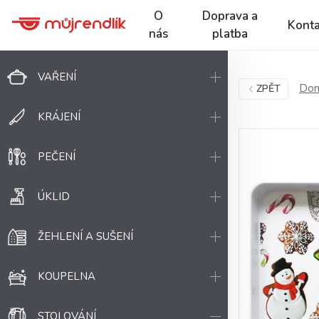
O
Doprava a
Konta
nás
platba
VAŘENÍ
Dom
ZPĚT
KRÁJENÍ
PEČENÍ
ÚKLID
ŽEHLENÍ A SUŠENÍ
KOUPELNA
STOLOVÁNÍ