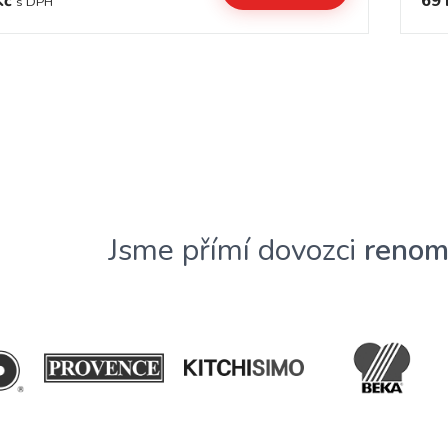
Kč
69 
s DPH
Jsme přímí dovozci
renom