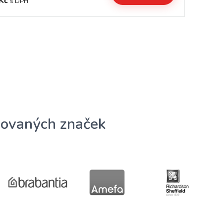
Kč
16
s DPH
ovaných značek