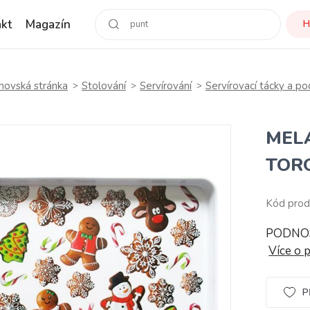
kt
Magazín
H
ovská stránka
Stolování
Servírování
Servírovací tácky a p
MEL
TOR
Kód prod
PODNOS
Více o 
P