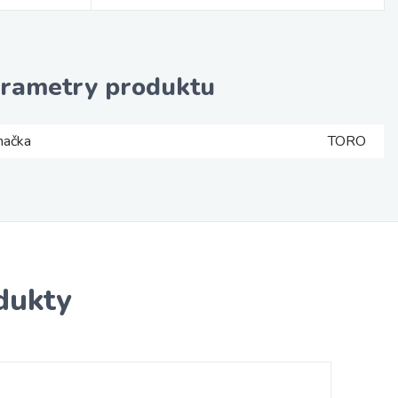
rametry produktu
načka
TORO
dukty