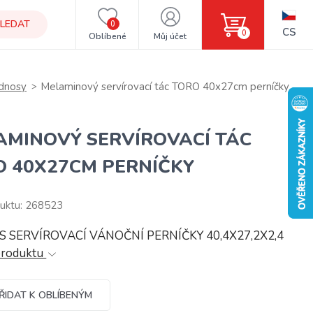
LEDAT
0
CS
0
Oblíbené
Můj účet
odnosy
Melaminový servírovací tác TORO 40x27cm perníčky
AMINOVÝ SERVÍROVACÍ TÁC
O 40X27CM PERNÍČKY
uktu: 268523
 SERVÍROVACÍ VÁNOČNÍ PERNÍČKY 40,4X27,2X2,4
produktu
ŘIDAT K OBLÍBENÝM