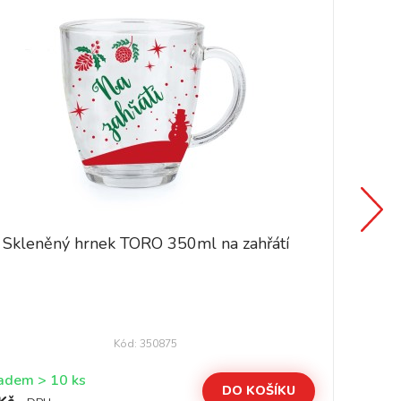
Skleněný hrnek TORO 350ml na zahřátí
Kód: 350875
Skladem > 10 ks
DO KOŠÍKU