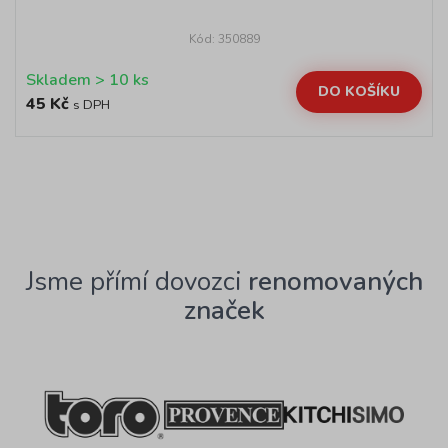
Kód: 350889
Skladem > 10 ks
DO KOŠÍKU
45 Kč
s DPH
Jsme přímí dovozci
renomovaných
značek