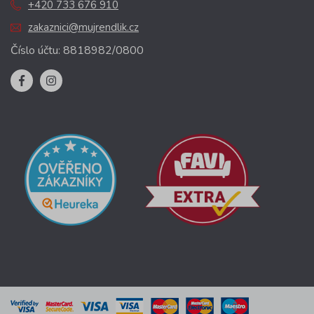
+420 733 676 910
zakaznici@mujrendlik.cz
Číslo účtu: 8818982/0800