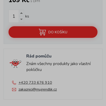
109 Kč
s DPH
ks
DO KOŠÍKU
Rád pomůžu
Znám všechny produkty jako vlastní
pokličku
+420 733 676 910
zakaznici@mujrendlik.cz