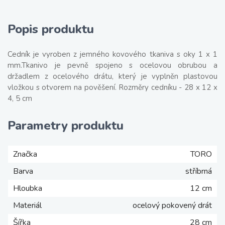
Popis produktu
Cedník je vyroben z jemného kovového tkaniva s oky 1 x 1
mm.Tkanivo je pevně spojeno s ocelovou obrubou a
držadlem z ocelového drátu, který je vyplněn plastovou
vložkou s otvorem na pověšení. Rozměry cedníku - 28 x 12 x
4, 5 cm
Parametry produktu
Značka
TORO
Barva
stříbrná
Hloubka
12 cm
Materiál
ocelový pokovený drát
Šířka
28 cm