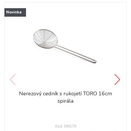
Novinka
Nerezový cedník s rukojetí TORO 16cm
spirála
Kód: 390179