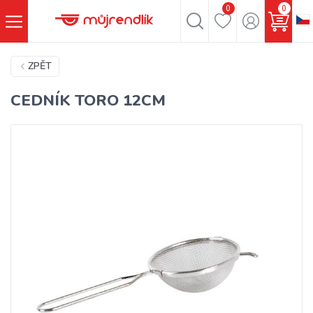
0
0
ZPĚT
CEDNÍK TORO 12CM