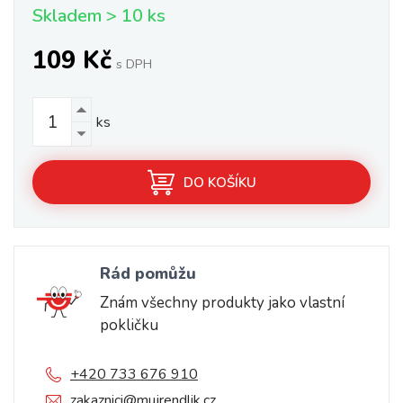
Skladem > 10 ks
109 Kč
s DPH
ks
DO KOŠÍKU
Rád pomůžu
Znám všechny produkty jako vlastní
pokličku
+420 733 676 910
zakaznici@mujrendlik.cz