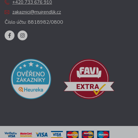
+420 733 676 910
zakaznici@mujrendlik.cz
Číslo účtu: 8818982/0800