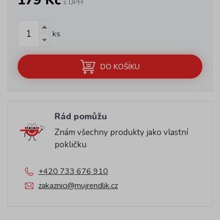
179 Kč
s DPH
ks
DO KOŠÍKU
Rád pomůžu
Znám všechny produkty jako vlastní
pokličku
+420 733 676 910
zakaznici@mujrendlik.cz