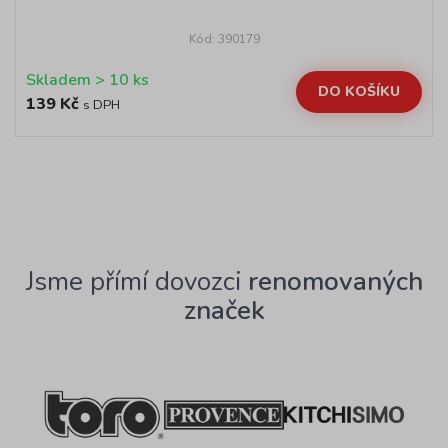
Kód: 390179
Skladem > 10 ks
DO KOŠÍKU
139 Kč
s DPH
Jsme přímí dovozci
renomovaných
značek