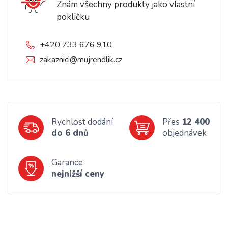
Znám všechny produkty jako vlastní
pokličku
+420 733 676 910
zakaznici@mujrendlik.cz
Rychlost dodání
Přes
12 400
do 6 dnů
objednávek
Garance
nejnižší ceny