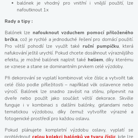
balónek je vhodný pro vnitřní i vnější použití, lze
nafoutknout 1x
Rady a tipy :
Balónek lze
nafouknout vzduchem pomocí přiloženého
brčka
, což je rychlé a jednoduché řešení pro domácí použití.
Pro větší pohodlí lze využít také
ruční pumpičku
, která
nafukování ještě urychlí. Pokud chcete dosáhnout výraznějšího
efektu, je možné balónek naplnit také
heliem
, díky kterému
se vznese a stane se dominantním prvkem celé výzdoby.
Při dekorování se vyplatí kombinovat více číslic a vytvořit tak
celé číslo podle příležitosti – například věk oslavence nebo
výročí. Balónek lze snadno zavěsit na stěnu, připevnit na
dveře nebo použít jako součást větší dekorace. Skvěle
funguje i v kombinaci s dalšími balónky, girlandami nebo
tematickou výzdobou, díky čemuž vytvoříte výrazné a
fotogenické prostředí pro každou oslavu.
Pokud plánujete kompletní výzdobu oslavy, vyplatí se
prohlédnout
celou kolekci balónků ve tvaru číslic
, kde lze