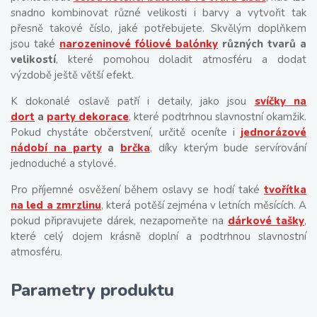
snadno kombinovat různé velikosti i barvy a vytvořit tak
přesně takové číslo, jaké potřebujete. Skvělým doplňkem
jsou také
narozeninové fóliové balónky
různých tvarů a
velikostí
, které pomohou doladit atmosféru a dodat
výzdobě ještě větší efekt.
K dokonalé oslavě patří i detaily, jako jsou
svíčky na
dort
a
party dekorace
, které podtrhnou slavnostní okamžik.
Pokud chystáte občerstvení, určitě oceníte i
jednorázové
nádobí na party
a
brčka
, díky kterým bude servírování
jednoduché a stylové.
Pro příjemné osvěžení během oslavy se hodí také
tvořítka
na led a zmrzlinu
, která potěší zejména v letních měsících. A
pokud připravujete dárek, nezapomeňte na
dárkové tašky
,
které celý dojem krásně doplní a podtrhnou slavnostní
atmosféru.
Parametry produktu