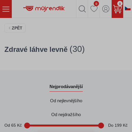
0
0
ZPĚT
(30)
Zdravé láhve levně
Nejprodávanější
Od nejlevnějšího
Od nejdražšího
Od
65
Kč
Do
199
Kč