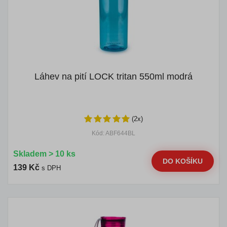
Láhev na pití LOCK tritan 550ml modrá
(2x)
Kód: ABF644BL
Skladem > 10 ks
DO KOŠÍKU
139 Kč
s DPH