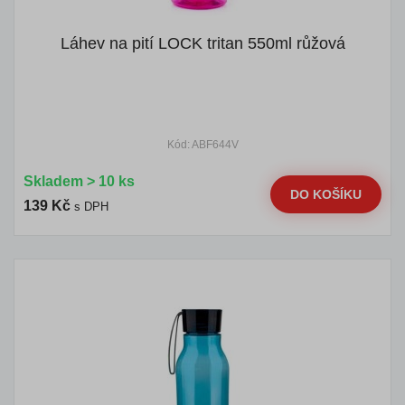
Láhev na pití LOCK tritan 550ml růžová
Kód: ABF644V
Skladem > 10 ks
DO KOŠÍKU
139 Kč
s DPH