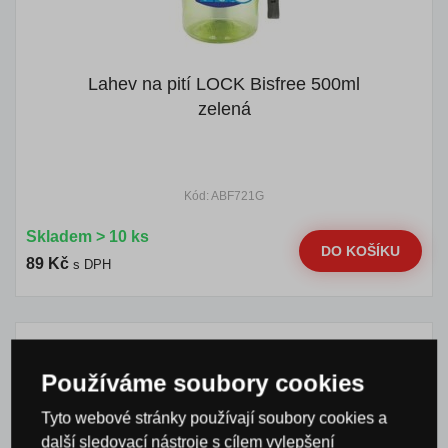
Lahev na pití LOCK Bisfree 500ml
zelená
Kód: ABF721G
Skladem > 10 ks
DO KOŠÍKU
89 Kč
s DPH
Používáme soubory cookies
Tyto webové stránky používají soubory cookies a
další sledovací nástroje s cílem vylepšení