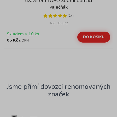
uzávěrem TORO 300ml domácí
vaječňák
(1x)
Kód: 350872
Skladem > 10 ks
DO KOŠÍKU
65 Kč
s DPH
Jsme přímí dovozci
renomovaných
značek