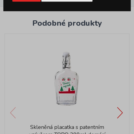
Podobné produkty
Skleněná placatka s patentním