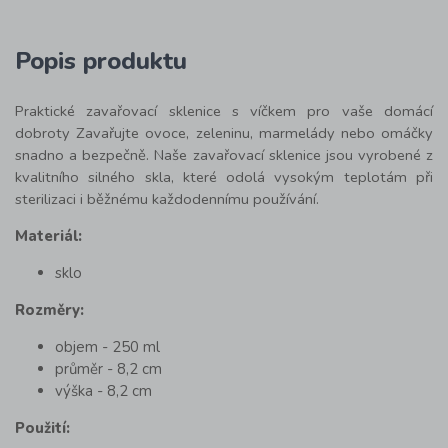
Popis produktu
Praktické zavařovací sklenice s víčkem pro vaše domácí
dobroty Zavařujte ovoce, zeleninu, marmelády nebo omáčky
snadno a bezpečně. Naše zavařovací sklenice jsou vyrobené z
kvalitního silného skla, které odolá vysokým teplotám při
sterilizaci i běžnému každodennímu používání.
Materiál:
sklo
Rozměry:
objem - 250 ml
průměr - 8,2 cm
výška - 8,2 cm
Použití: