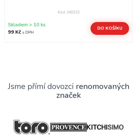
Kód: 340233
Skladem > 10 ks
DO KOŠÍKU
99 Kč
s DPH
Jsme přímí dovozci
renomovaných
značek