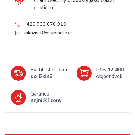
Znám všechny produkty jako vlastní
pokličku
+420 733 676 910
zakaznici@mujrendlik.cz
Rychlost dodání
Přes
12 400
do 6 dnů
objednávek
Garance
nejnižší ceny