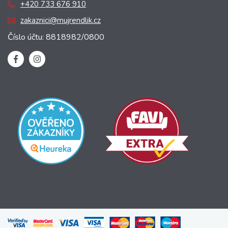
+420 733 676 910
zakaznici@mujrendlik.cz
Číslo účtu: 8818982/0800