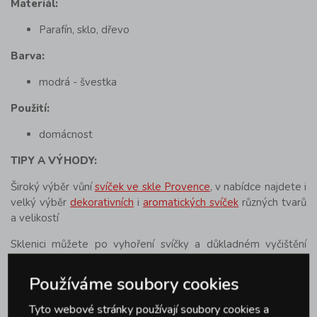
Materiál:
Parafín, sklo, dřevo
Barva:
modrá - švestka
Použití:
domácnost
TIPY A VÝHODY:
Široký výběr vůní
svíček ve skle Provence
, v nabídce najdete i
velký výběr
dekorativních
i
aromatických svíček
různých tvarů
a velikostí
Sklenici můžete po vyhoření svíčky a důkladném vyčištění
použít i jako
dekorativní dózičku na drobnosti
Používáme soubory cookies
Parametry produktu
Tyto webové stránky používají soubory cookies a