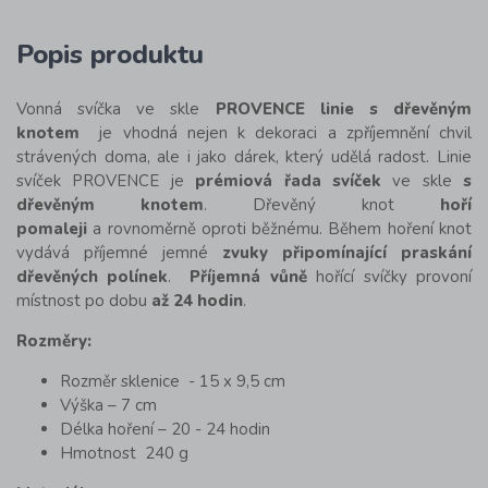
Popis produktu
Vonná svíčka ve skle
PROVENCE linie s dřevěným
knotem
je vhodná nejen k dekoraci a zpříjemnění chvil
strávených doma, ale i jako dárek, který udělá radost. Linie
svíček PROVENCE je
prémiová řada svíček
ve skle
s
dřevěným knotem
. Dřevěný knot
hoří
pomaleji
a rovnoměrně oproti běžnému. Během hoření knot
vydává příjemné jemné
zvuky připomínající praskání
dřevěných polínek
.
Příjemná vůně
hořící svíčky provoní
místnost po dobu
až 24 hodin
.
Rozměry:
Rozměr sklenice - 15 x 9,5 cm
Výška – 7 cm
Délka hoření – 20 - 24 hodin
Hmotnost 240 g