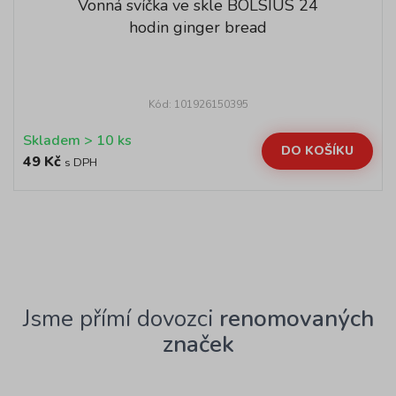
Vonná svíčka ve skle BOLSIUS 24
hodin ginger bread
Kód: 101926150395
Skladem > 10 ks
DO KOŠÍKU
49 Kč
s DPH
Jsme přímí dovozci
renomovaných
značek