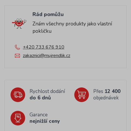
Rád pomůžu
Znám všechny produkty jako vlastní
pokličku
+420 733 676 910
zakaznici@mujrendlik.cz
Rychlost dodání
Přes
12 400
do 6 dnů
objednávek
Garance
nejnižší ceny