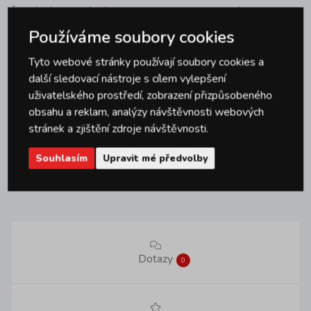
Široký výběr vůní
svíček ve skle Provence
, v nabídce najdete i
velký výběr
dekorativních
i
aromatických svíček
různých tvarů
Používáme soubory cookies
a velikostí
Tyto webové stránky používají soubory cookies a
Sklenici můžete po vyhoření svíčky a důkladném vyčištění
další sledovací nástroje s cílem vylepšení
použít i jako
dekorativní dózičku na drobnosti
uživatelského prostředí, zobrazení přizpůsobeného
obsahu a reklam, analýzy návštěvnosti webových
Parametry produktu
stránek a zjištění zdroje návštěvnosti.
Souhlasím
Upravit mé předvolby
Značka
Provence
Dotazy
0