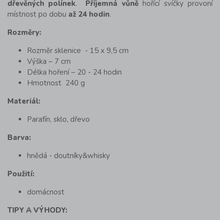
dřevěných polínek
.
Příjemná vůně
hořící svíčky provoní
místnost po dobu
až 24 hodin
.
Rozměry:
Rozměr sklenice - 15 x 9,5 cm
Výška – 7 cm
Délka hoření – 20 - 24 hodin
Hmotnost 240 g
Materiál:
Parafín, sklo, dřevo
Barva:
hnědá - doutníky&whisky
Použití:
domácnost
TIPY A VÝHODY: