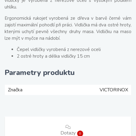
vidličky je vyrobená z nerezové oceli s vysokým podílem
uhlíku.
Ergonomická rukojeť vyrobená ze dřeva v barvě černé vám
zajistí maximální pohodlí při práci. Vidlička má dva ostré hroty,
kterými uchytí pevně všechny druhy masa. Vidličku na maso
lze mýt v myčce na nádobí.
Čepel vidličky vyrobená z nerezové oceli
2 ostré hroty a délka vidličky 15 cm
Parametry produktu
Značka
VICTORINOX
Dotazy
0