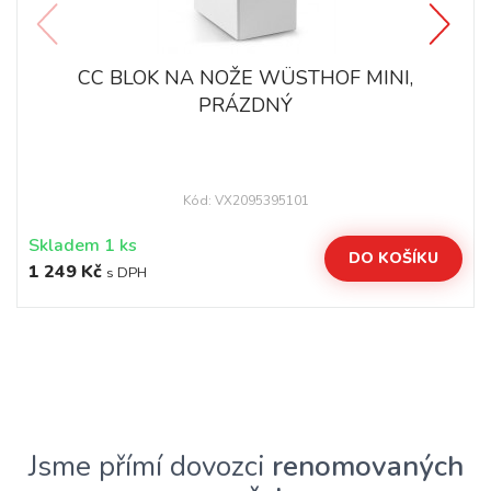
CC BLOK NA NOŽE WÜSTHOF MINI,
PRÁZDNÝ
Kód: VX2095395101
Skladem 1 ks
DO KOŠÍKU
1 249 Kč
s DPH
Jsme přímí dovozci
renomovaných