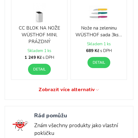
CC BLOK NA NOŽE
Nože na zeleninu
WÜSTHOF MINI,
WÜSTHOF sada 3ks…
PRÁZDNÝ
Skladem 1 ks
689 Kč
s DPH
Skladem 1 ks
1 249 Kč
s DPH
DETAIL
DETAIL
Zobrazit více alternativ
Rád pomůžu
Znám všechny produkty jako vlastní
pokličku