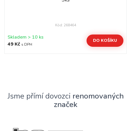
Kód: 268464
Skladem > 10 ks
DO KOŠÍKU
49 Kč
s DPH
Jsme přímí dovozci
renomovaných
značek