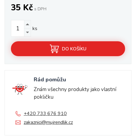
35 Kč
s DPH
ks
DO KOŠÍKU
Rád pomůžu
Znám všechny produkty jako vlastní
pokličku
+420 733 676 910
zakaznici@mujrendlik.cz