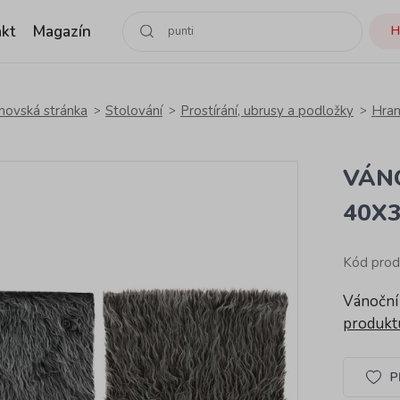
kt
Magazín
H
ovská stránka
Stolování
Prostírání, ubrusy a podložky
Hran
VÁN
40X
Kód prod
Vánoční
produk
P