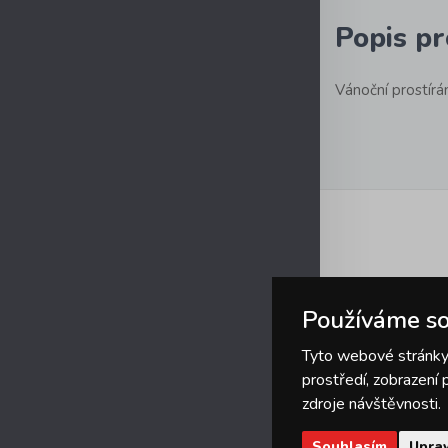
Popis p
Vánoční prostír
Používáme so
Tyto webové stránky 
prostředí, zobrazení
zdroje návštěvnosti.
Souhlasím
Uprav