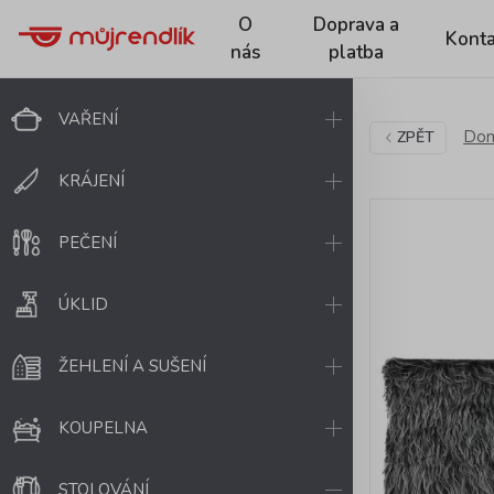
O
Doprava a
Konta
nás
platba
VAŘENÍ
Dom
ZPĚT
KRÁJENÍ
PEČENÍ
ÚKLID
ŽEHLENÍ A SUŠENÍ
KOUPELNA
STOLOVÁNÍ