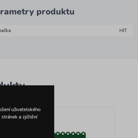
rametry produktu
načka
HIT
dukty
pšení uživatelského
stránek a zjištění