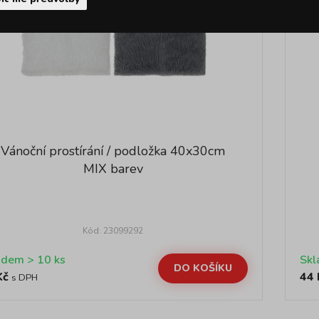
Vánoční prostírání / podložka 40x30cm
MIX barev
Kód: 23099292
Skladem > 10 ks
DO KOŠÍKU
Kč
44 
s DPH