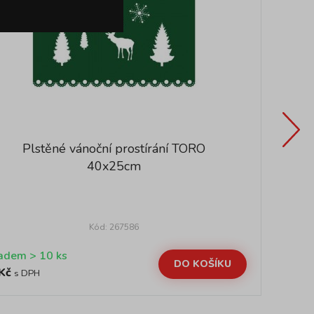
Plstěné vánoční prostírání TORO
40x25cm
Kód: 267586
Skladem > 10 ks
DO KOŠÍKU
Kč
55
s DPH