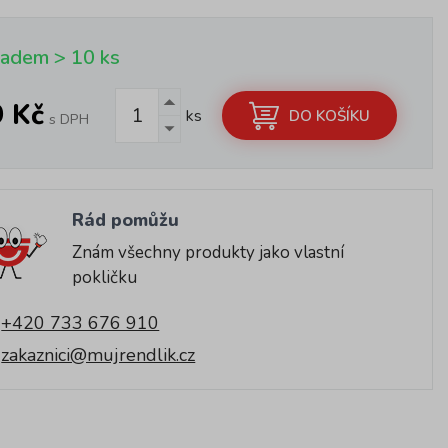
ladem > 10 ks
9 Kč
ks
DO KOŠÍKU
s DPH
Rád pomůžu
Znám všechny produkty jako vlastní
pokličku
+420 733 676 910
zakaznici@mujrendlik.cz