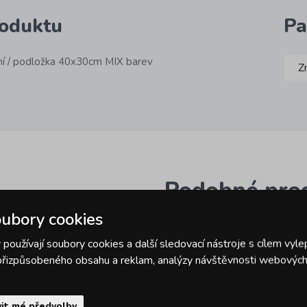
roduktu
Pa
ání / podložka 40x30cm MIX barev
Z
Podobné pro
ubory cookies
používají soubory cookies a další sledovací nástroje s cílem vyle
 přizpůsobeného obsahu a reklam, analýzy návštěvnosti webových 
it mé předvolby