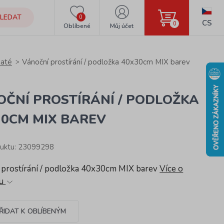
LEDAT
0
CS
0
Oblíbené
Můj účet
até
Vánoční prostírání / podložka 40x30cm MIX barev
OČNÍ PROSTÍRÁNÍ / PODLOŽKA
30CM MIX BAREV
uktu: 23099298
 prostírání / podložka 40x30cm MIX barev
Více o
tu
ŘIDAT K OBLÍBENÝM