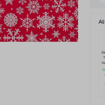
Al
Sk
V
S