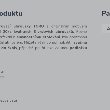
roduktu
Pa
írovací ubrousky TORO
s originálním motivem
Z
ní
20ks kvalitních 3-vrstvých ubrousků.
Pevné
erfektní k
slavnostnímu stolování
, kdy podtrhnou
ní atmosféru. Můžete však do nich zabalit i
svačinu
 do školy
, případně použít jako vkusnou
podložku
3 cm
 cm
lózová vata