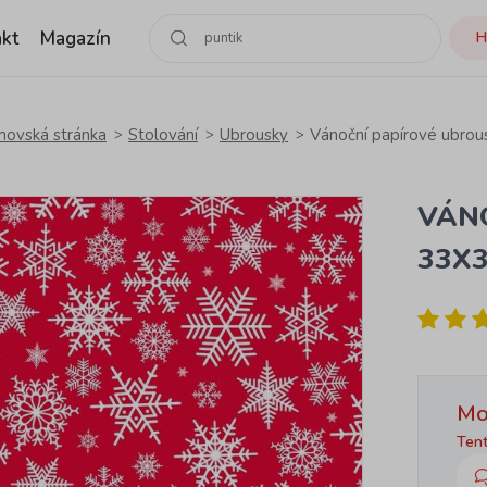
kt
Magazín
H
ovská stránka
Stolování
Ubrousky
Vánoční papírové ubrou
VÁN
33X
Mo
Tent