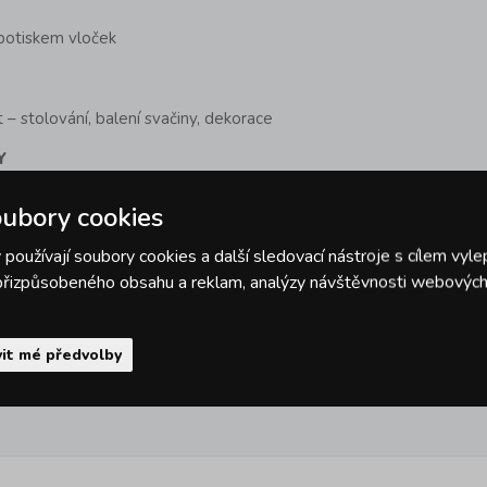
potiskem vloček
– stolování, balení svačiny, dekorace
Y
brousky s různými motivy nebo čistě jednobarevné
ubory cookies
abídce.
používají soubory cookies a další sledovací nástroje s cílem vyle
táte na vánoční období, mrkněte na
náš široký
 přizpůsobeného obsahu a reklam, analýzy návštěvnosti webových 
dete obrovskou nabídku
dekorace i adventního
cníky na
sváteční servírování.
it mé předvolby