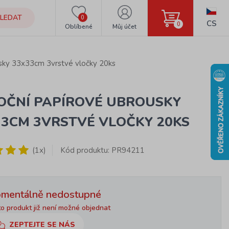
LEDAT
0
CS
0
Oblíbené
Můj účet
sky 33x33cm 3vrstvé vločky 20ks
OČNÍ PAPÍROVÉ UBROUSKY
33CM 3VRSTVÉ VLOČKY 20KS
(1x)
Kód produktu: PR94211
mentálně nedostupné
o produkt již není možné objednat
ZEPTEJTE SE NÁS