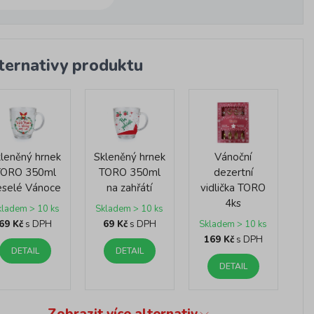
ternativy produktu
leněný hrnek
Skleněný hrnek
Vánoční
TORO 350ml
TORO 350ml
dezertní
eselé Vánoce
na zahřátí
vidlička TORO
4ks
kladem > 10 ks
Skladem > 10 ks
69 Kč
s DPH
69 Kč
s DPH
Skladem > 10 ks
169 Kč
s DPH
DETAIL
DETAIL
DETAIL
Zobrazit více alternativ