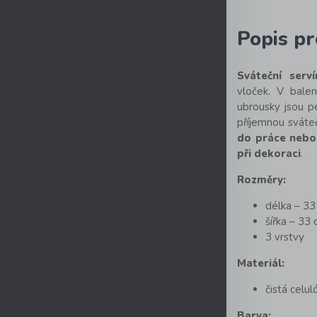
Popis p
Sváteční serv
vloček. V bale
ubrousky jsou p
příjemnou sváteč
do práce nebo
při dekoraci
.
Rozměry:
délka – 3
šířka – 33
3 vrstvy
Materiál:
čistá celu
Barva: