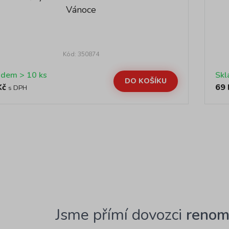
Vánoce
Kód: 350874
Skladem > 10 ks
DO KOŠÍKU
Kč
69 
s DPH
Jsme přímí dovozci
renom