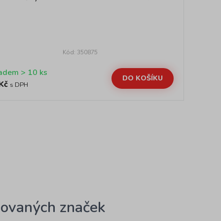
Kód: 350875
Skladem > 10 ks
DO KOŠÍKU
Kč
16
s DPH
ovaných značek