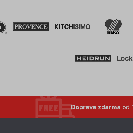
Doprava zdarma
od 