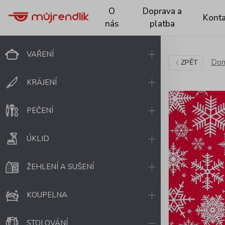
O
Doprava a
Konta
nás
platba
VAŘENÍ
Dom
ZPĚT
KRÁJENÍ
PEČENÍ
ÚKLID
ŽEHLENÍ A SUŠENÍ
KOUPELNA
STOLOVÁNÍ