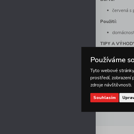
červená s 
Použití:
domácnost 
TIPY A VÝHOD
Další zajímavé
u
Používáme so
nejdete v naší n
Tyto webové stránky 
Pokud se chys
prostředí, zobrazení
sortiment
. Naj
zdroje návštěvnosti.
osvětlení
, pomo
Souhlasím
Uprav