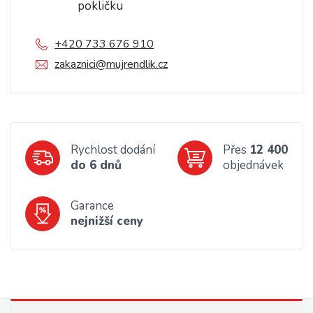
pokličku
+420 733 676 910
zakaznici@mujrendlik.cz
Rychlost dodání
Přes
12 400
do 6 dnů
objednávek
Garance
nejnižší ceny