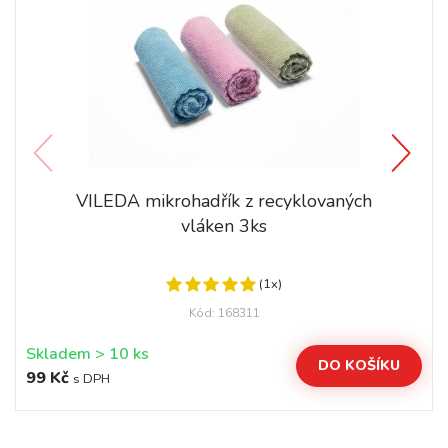
VILEDA mikrohadřík z recyklovaných
vláken 3ks
(1x)
Kód: 168311
Skladem > 10 ks
DO KOŠÍKU
99 Kč
s DPH