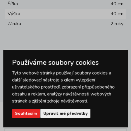
Šířka
40 cm
Výška
40 cm
Záruka
2 roky
Používáme soubory cookies
Dotazy
0
Tyto webové stránky používají soubory cookies a
další sledovací nástroje s cílem vylepšení
uživatelského prostředí, zobrazení přizpůsobeného
Hodnocení
0
obsahu a reklam, analýzy návštěvnosti webových
stránek a zjištění zdroje návštěvnosti.
Souhlasím
Upravit mé předvolby
Podobné produkty