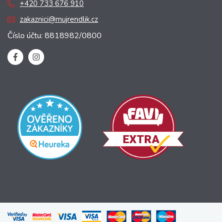
+420 733 676 910
zakaznici@mujrendlik.cz
Číslo účtu: 8818982/0800