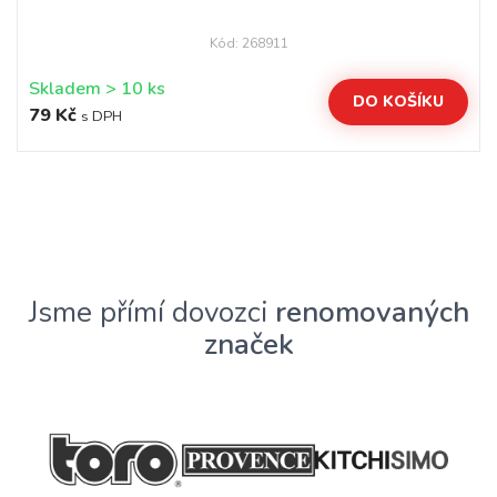
Kód: 268911
Skladem > 10 ks
DO KOŠÍKU
79 Kč
s DPH
Jsme přímí dovozci
renomovaných
značek