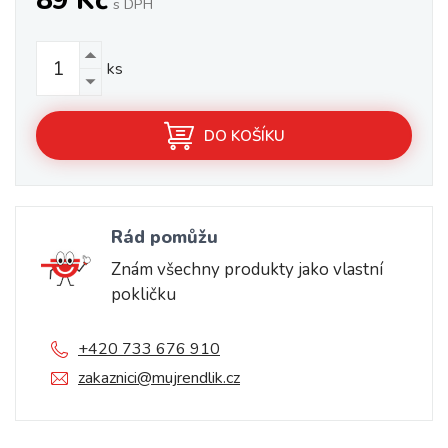
89 Kč
s DPH
ks
DO KOŠÍKU
Rád pomůžu
Znám všechny produkty jako vlastní
pokličku
+420 733 676 910
zakaznici@mujrendlik.cz