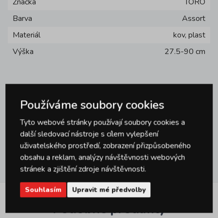
Značka
TORO
Barva
Assort
Materiál
kov, plast
Výška
27.5-90 cm
Používáme soubory cookies
Dotazy
Tyto webové stránky používají soubory cookies a
0
další sledovací nástroje s cílem vylepšení
uživatelského prostředí, zobrazení přizpůsobeného
obsahu a reklam, analýzy návštěvnosti webových
Hodnocení
0
stránek a zjištění zdroje návštěvnosti.
Souhlasím
Upravit mé předvolby
Podobné produkty