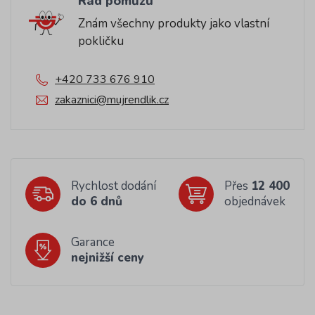
Rád pomůžu
Znám všechny produkty jako vlastní
pokličku
+420 733 676 910
zakaznici@mujrendlik.cz
Rychlost dodání
Přes
12 400
do 6 dnů
objednávek
Garance
nejnižší ceny