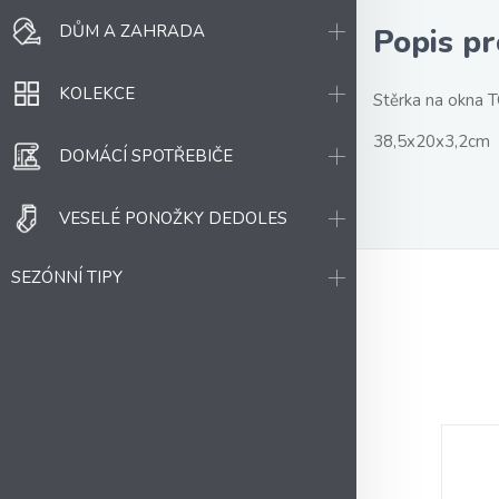
DŮM A ZAHRADA
Popis p
KOLEKCE
Stěrka na okna 
38,5x20x3,2cm
DOMÁCÍ SPOTŘEBIČE
VESELÉ PONOŽKY DEDOLES
SEZÓNNÍ TIPY