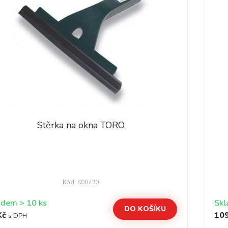
Stěrka na okna TORO
Kód: K00730
Skladem > 10 ks
DO KOŠÍKU
Kč
109
s DPH