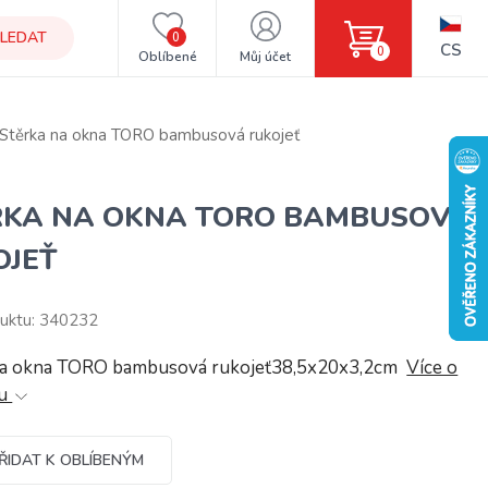
LEDAT
0
CS
0
Oblíbené
Můj účet
Stěrka na okna TORO bambusová rukojeť
RKA NA OKNA TORO BAMBUSOVÁ
OJEŤ
uktu: 340232
na okna TORO bambusová rukojeť38,5x20x3,2cm
Více o
tu
ŘIDAT K OBLÍBENÝM