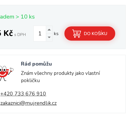
ladem > 10 ks
5 Kč
ks
DO KOŠÍKU
s DPH
Rád pomůžu
Znám všechny produkty jako vlastní
pokličku
+420 733 676 910
zakaznici@mujrendlik.cz