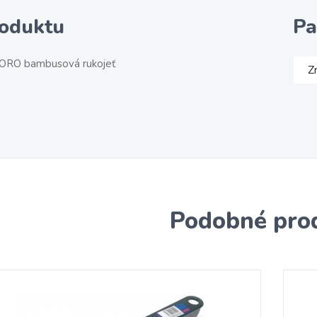
roduktu
Pa
TORO bambusová rukojeť
Z
Podobné pro