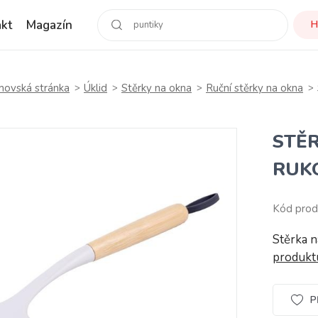
kt
Magazín
H
ovská stránka
Úklid
Stěrky na okna
Ruční stěrky na okna
STĚ
RUK
Kód prod
Stěrka 
produk
P