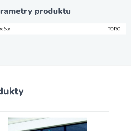
rametry produktu
načka
TORO
dukty