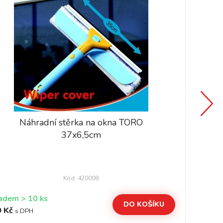
Náhradní stěrka na okna TORO
37x6,5cm
Kód: 420008
Skladem > 10 ks
DO KOŠÍKU
 Kč
55
s DPH