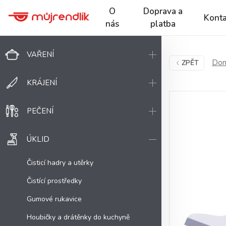
O
Doprava a
Konta
nás
platba
VAŘENÍ
Dom
ZPĚT
KRÁJENÍ
PEČENÍ
ÚKLID
Čisticí hadry a utěrky
Čistící prostředky
Gumové rukavice
Houbičky a drátěnky do kuchyně