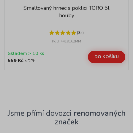
Smaltovaný hrnec s poklicí TORO 5l
houby
(3x)
Kód: 4419162MM
Skladem > 10 ks
DO KOŠÍKU
559 Kč
s DPH
Jsme přímí dovozci
renomovaných
značek