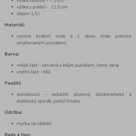
výška nádoby – 7,5 cm
výška s poklicí - 11,5 cm
objem 1,5 l
Materiál:
vysoce kvalitní oceli a z obou stran pokryto
smaltovaným povlakem
Barva:
vnější část - červená s bílým puntíkem, černý okraj
vnitřní část - bílá
Použití:
domácnost – indukční, plynový, sklokeramický a
elektrický sporák;
pečicí trouba
Údržba:
myčka na nádobí
Rady a tipy: