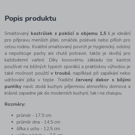
Popis produktu
Smaltovaný
kastrůlek s poklicí o objemu 1,5 l
je ideální
pro přípravu menších jídel, omáček, polévek nebo příloh pro
celou rodinu. Kvalitní smaltovaný povrch je hygienický, odolný
a nepohlcuje pachy ani chutě potravin, takže je skvělý pro
každodenní vaření. Díky kovovému základu lze kastrol
používat na běžných typech sporáků a praktickou výhodou je
také možnost použití
v troubě
, například při zapékání nebo
udržování jídla v teple. Tradiční
červený dekor s bílými
puntíky
navíc dodá kuchyni příjemnou atmosféru domova a
krásně zapadne jak do moderních kuchyní, tak i na chalupu.
Rozměry:
průměr - 17,5 cm
průměr dna - 14,5 cm
šířka s uchy - 12,5 cm