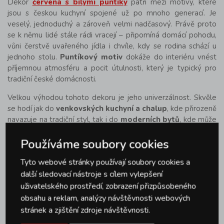
Dekor
červená s bílými puntíky
patří mezi motivy, které
jsou s českou kuchyní spojené už po mnoho generací. Je
veselý, jednoduchý a zároveň velmi nadčasový. Právě proto
se k němu lidé stále rádi vracejí – připomíná domácí pohodu,
vůni čerstvě uvařeného jídla i chvíle, kdy se rodina schází u
jednoho stolu.
Puntíkový motiv
dokáže do interiéru vnést
příjemnou atmosféru a pocit útulnosti, který je typický pro
tradiční české domácnosti.
Velkou výhodou tohoto dekoru je jeho univerzálnost. Skvěle
se hodí jak do
venkovských kuchyní a chalup
, kde přirozeně
navazuje na tradiční styl, tak i do
moderních bytů
, kde může
působit jako milý a originální kontrast k současnému zařízení.
Používáme soubory cookies
V kuchyni pak může vzniknout krásně sladěná kolekce – od
smaltovaných hrnců a džbánů přes misky až po keramické
Tyto webové stránky používají soubory cookies a
hrnky nebo kuchyňský textil ve stejném motivu.
další sledovací nástroje s cílem vylepšení
Produkty v tomto dekoru spojuje nejen výrazný a oblíbený
uživatelského prostředí, zobrazení přizpůsobeného
vzhled, ale také
kvalitní zpracování a praktičnost pro
obsahu a reklam, analýzy návštěvnosti webových
každodenní používání
. Ať už jde o vaření, servírování nebo
stránek a zjištění zdroje návštěvnosti.
stolování, puntíková kolekce je navržena tak, aby byla funkční,