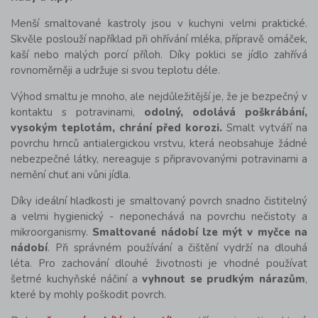
Menší smaltované kastroly jsou v kuchyni velmi praktické.
Skvěle poslouží například při ohřívání mléka, přípravě omáček,
kaší nebo malých porcí příloh. Díky poklici se jídlo zahřívá
rovnoměrněji a udržuje si svou teplotu déle.
Výhod smaltu je mnoho, ale nejdůležitější je, že je bezpečný v
kontaktu s potravinami,
odolný, odolává poškrábání,
vysokým teplotám, chrání před korozi.
Smalt vytváří na
povrchu hrnců antialergickou vrstvu, která neobsahuje žádné
nebezpečné látky, nereaguje s připravovanými potravinami a
nemění chuť ani vůni jídla.
Díky ideální hladkosti je smaltovaný povrch snadno čistitelný
a velmi hygienický - neponechává na povrchu nečistoty a
mikroorganismy.
Smaltované nádobí lze mýt v myčce na
nádobí
. Při správném používání a čištění vydrží na dlouhá
léta. Pro zachování dlouhé životnosti je vhodné používat
šetrné kuchyňské náčiní a
vyhnout se prudkým nárazům
,
které by mohly poškodit povrch.