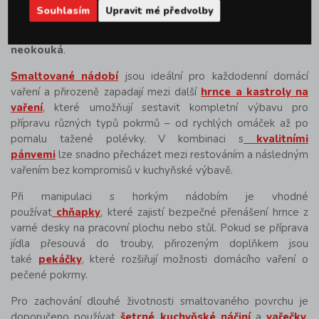
odolná a zároveň přinášela do kuchyně radost. Právě v tom
Souhlasím
Upravit mé předvolby
spočívá její kouzlo – není to jen nádobí nebo doplněk,
ale
malý kousek tradice
, který se v kuchyni nikdy
neokouká
.
Smaltované nádobí
jsou ideální pro každodenní domácí
vaření a přirozeně zapadají mezi další
hrnce a kastroly na
vaření
,
které umožňují sestavit kompletní výbavu pro
přípravu různých typů pokrmů – od rychlých omáček až po
pomalu tažené polévky. V kombinaci s
kvalitními
pánvemi
lze snadno přecházet mezi restováním a následným
vařením bez kompromisů v kuchyňské výbavě.
Při manipulaci s horkým nádobím je vhodné
používat
chňapky
, které zajistí bezpečné přenášení hrnce z
varné desky na pracovní plochu nebo stůl. Pokud se příprava
jídla přesouvá do trouby, přirozeným doplňkem jsou
také
pekáčky
, které rozšiřují možnosti domácího vaření o
pečené pokrmy.
Pro zachování dlouhé životnosti smaltovaného povrchu je
doporučeno používat
šetrné kuchyňské náčiní
a
vařečky
,