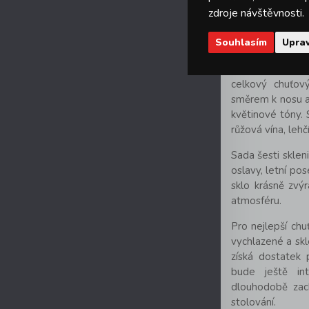
zdroje návštěvnosti.
myčka na 
Souhlasím
Uprav
Rady a tipy:
Správně zvole
celkový chuťov
směrem k nosu a
květinové tóny. S
růžová vína, lehč
Sada šesti sklen
oslavy, letní pos
sklo krásně zvý
atmosféru.
Pro nejlepší ch
vychlazené a skle
získá dostatek
bude ještě int
dlouhodobě zac
stolování.