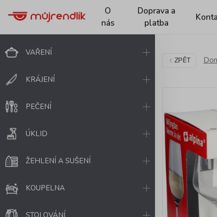
O
Doprava a
Konta
nás
platba
VAŘENÍ
Dom
ZPĚT
KRÁJENÍ
PEČENÍ
ÚKLID
ŽEHLENÍ A SUŠENÍ
KOUPELNA
STOLOVÁNÍ