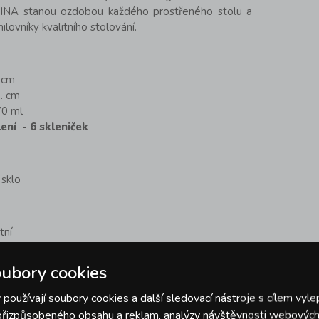
PINA stanou ozdobou každého prostřeného stolu a
lovníky kvalitního stolování.
. cm
.. cm
70 ml
ení - 6 skleniček
 sklo
tní
ubory cookies
 drinků
používají soubory cookies a další sledovací nástroje s cílem vyle
 přizpůsobeného obsahu a reklam, analýzy návštěvnosti webových 