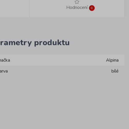
Hodnocení
0
rametry produktu
načka
Alpina
arva
bílé