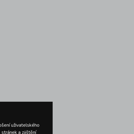
pšení uživatelského
stránek a zjištění