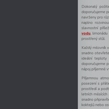
Dokonalý požite
doporučujeme pr
navrženy pro růz
naplno rozvinou
slavnostní příle
vodu
,
limonádu 
prostřený stůl.
Každý milovník ví
snadno otevřete
ideální teploty
doporučujeme pr
nápoj příjemně v
Příjemnou atmos
posezení s přáte
prostředí a pod
letních měsících
snadno připraví
koktejlů nebo osv