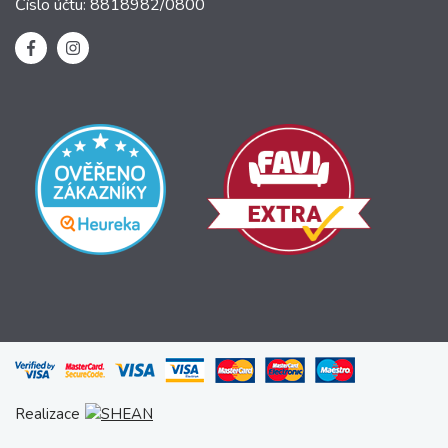
Číslo účtu: 8818982/0800
Realizace