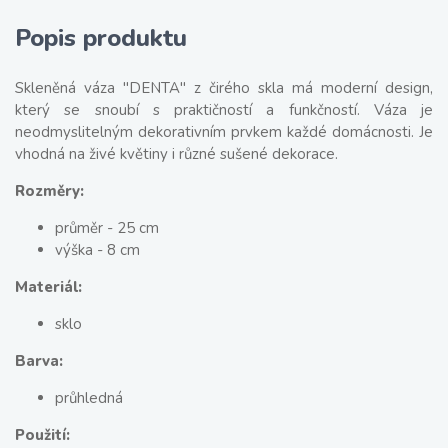
Popis produktu
Skleněná váza "DENTA" z čirého skla má moderní design,
který se snoubí s praktičností a funkčností. Váza je
neodmyslitelným dekorativním prvkem každé domácnosti. Je
vhodná na živé květiny i různé sušené dekorace.
Rozměry:
průměr - 25 cm
výška - 8 cm
Materiál:
sklo
Barva:
p​​​​​růhledná
Použití: