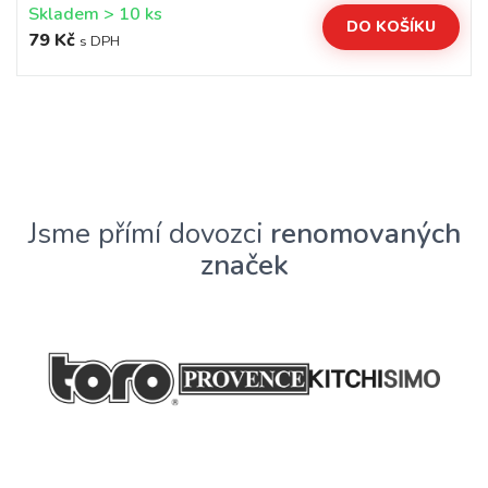
Skladem > 10 ks
DO KOŠÍKU
79 Kč
s DPH
Jsme přímí dovozci
renomovaných
značek