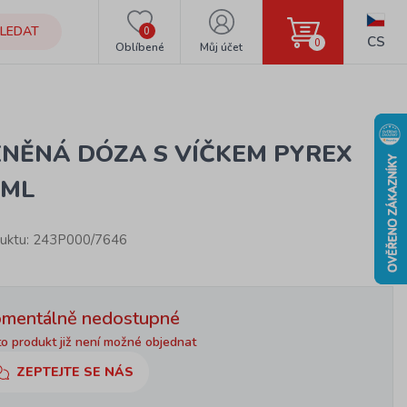
LEDAT
0
CS
0
Oblíbené
Můj účet
ENĚNÁ DÓZA S VÍČKEM PYREX
0ML
uktu: 243P000/7646
mentálně nedostupné
o produkt již není možné objednat
ZEPTEJTE SE NÁS