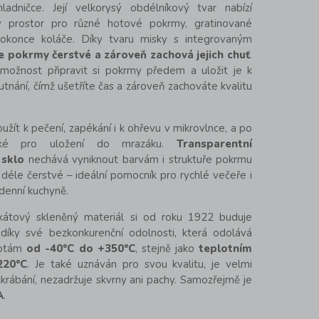
adničce. Její velkorysý obdélníkový tvar nabízí
ný prostor pro různé hotové pokrmy, gratinované
konce koláče. Díky tvaru misky s integrovaným
še pokrmy čerstvé a zároveň zachová jejich chuť
.
možnost připravit si pokrmy předem a uložit je k
tnání, čímž ušetříte čas a zároveň zachováte kvalitu
žít k pečení, zapékání i k ohřevu v mikrovlnce, a po
aké pro uložení do mrazáku.
Transparentní
 sklo
nechává vyniknout barvám i struktuře pokrmu
lo déle čerstvé – ideální pomocník pro rychlé večeře i
denní kuchyně.
kátový skleněný materiál si od roku 1922 buduje
díky své bezkonkurenční odolnosti, která odolává
lotám
od -40°C do +350°C
, stejně jako
teplotním
220°C
. Je také uznáván pro svou kvalitu, je velmi
krábání, nezadržuje skvrny ani pachy. Samozřejmě je
A
.