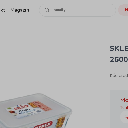
kt
Magazín
H
SKL
260
Kód prod
Mo
Tent