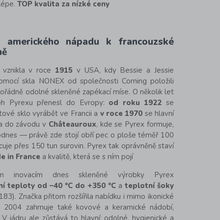
lépe.
TOP kvalita za nízké ceny
 amerického nápadu k francouzské
ně
vznikla v roce
1915
v USA, kdy Bessie a Jessie
pomocí skla NONEX od společnosti Corning položili
ořádně odolné skleněné zapékací míse. O několik let
běh Pyrexu přenesl do Evropy:
od roku 1922
se
tové sklo vyrábět ve Francii a
v roce 1970
se hlavní
a do závodu v
Châteauroux
, kde se Pyrex formuje,
dodnes — právě zde stojí obří pec o ploše téměř 100
uje přes 150 tun surovin. Pyrex tak oprávněně staví
e in France
a kvalitě, která se s ním pojí
ým inovacím dnes skleněné výrobky Pyrex
í teploty od –40 °C do +350 °C
a
teplotní šoky
183). Značka přitom rozšířila nabídku i mimo ikonické
 2004 zahrnuje také kovové a keramické nádobí,
. V jádru ale zůstává to hlavní: odolné, hygienické a