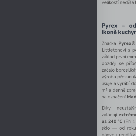
velikostí nedělá 
Pyrex – od
ikoně kuchy
Značka
Pyrex®
Littletonovi s 
základ první mim
později se pří
začalo borosiliká
výroba přesunul
lisuje a vyrábí 
m² a denně zprac
na označení
Mad
Díky neustál
zvládají
extrémn
až 240 °C
(EN 1
sklo — od roku
pánve i rendlíky