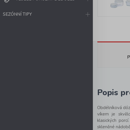
SEZÓNNÍ TIPY
P
Popis p
Obdélníková dó
víkem je skvěl
klasických porc
skleněné nádobě