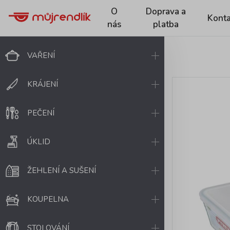
O
Doprava a
Konta
nás
platba
VAŘENÍ
KRÁJENÍ
PEČENÍ
ÚKLID
ŽEHLENÍ A SUŠENÍ
KOUPELNA
STOLOVÁNÍ