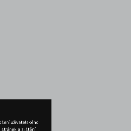
pšení uživatelského
stránek a zjištění