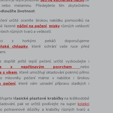
ečení je lepší používat
šetrné kuchařské náčiní
ze
nu nebo melaminu. Předejdete tím zbytečnému
dloužíte životnost
.
ení určitě oceníte širokou nabídku pomocníků na
ně řazené
náčiní na pečení
,
misky
různých velikostí
všech různých tvarů a velikostí.
laci s horkými pekáči doporučujeme
yňské chňapky
,
které ochrání vaše ruce před
ami.
 dopřát ještě lepší pečení, určitě vyzkoušejte i
če s nepřilnavým povrchem
nebo
e s víkem
,
které umožňují skladování pokrmů přímo
ro milovníky pečení máme v nabídce i širokou
a pečení
,
které vám usnadní přípravu sladkých i
tňujete k
lasické plastové krabičky
na krátkodobé
ladování, pak se určitě podívejte na super
kolekci
do potravinové dózičky a krabičky různých tvarů a