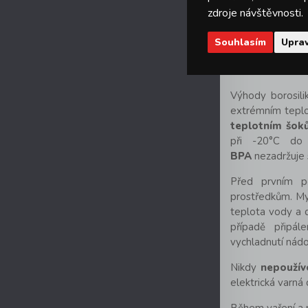
zdroje návštěvnosti.
Údržba
:
Souhlasím
Uprav
myčka na 
TIPY A VÝHOD
Výhody borosili
extrémním tepl
teplotním šok
při -20°C do 
BPA
nezadržuje 
Před prvním po
prostředkům. My
teplota vody a 
případě připál
vychladnutí nád
Nikdy
nepoužív
elektrická varná 