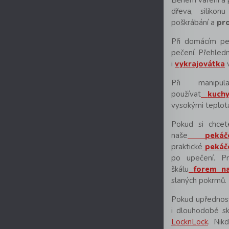
Během vaření a p
dřeva, siliko
poškrábání a
pro
Při domácím peč
pečení. Přehled
i
vykrajovátka
Při manipu
používat
kuch
vysokými teplot
Pokud si chcete
naše
peká
praktické
pekáč
po upečení. P
škálu
forem n
slaných pokrmů.
Pokud upřednos
i dlouhodobé sk
LocknLock
. Nik