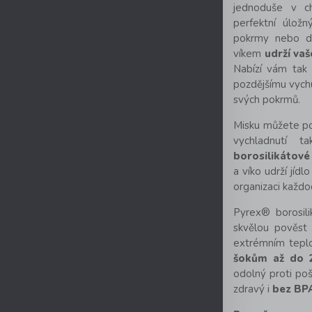
jednoduše v chl
perfektní úlož
pokrmy nebo do
víkem
udrží va
Nabízí vám tak 
pozdějšímu vychu
svých pokrmů.
Misku můžete pou
vychladnutí t
borosilikátové
a víko udrží jíd
organizaci každo
Pyrex® borosili
skvělou pověst 
extrémním tep
šokům až do 
odolný proti poš
zdravý i
bez BP