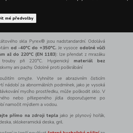
it mé předvolby
nádobí
Y
kátového skla Pyrex® jsou nadstandardní. Odolává
otám
od -40°C do +350°C.
Je vysoce
odolné vůči
ům až do 220°C (EN 1183
): lze přendat z mrazáku
trouby při 220°C. Hygienický
materiál bez
skvrny ani pachy. Odolné proti poškrábání
užitím omyjte. Vyhněte se abrazivním čisticím
tí nádobí za abnormálních podmínek, jako je vysoká
dávkování mycího prostředku, může poškodit sklo. V
eného nebo přilepeného jídla doporučujeme po
obí namočit mýdlem a vodou.
ejte přímo na zdroji tepla
jako je plynový hořák,
deska, sklokeramická deska, gril.