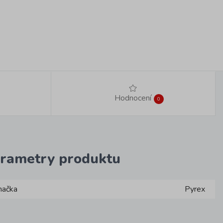
Hodnocení
0
rametry produktu
načka
Pyrex