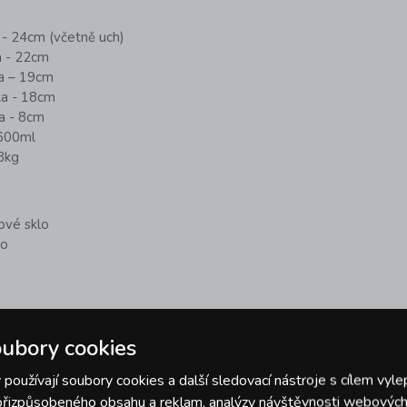
a - 24cm (včetně uch)
ka - 22cm
ka – 19cm
lka - 18cm
ka - 8cm
2600ml
8kg
tové sklo
ko
ubory cookies
uba (maximálně 350°C) - bez víčka, mikrovlnná
používají soubory cookies a další sledovací nástroje s cílem vyle
z víčka, lednice, mraznička
 přizpůsobeného obsahu a reklam, analýzy návštěvnosti webových 