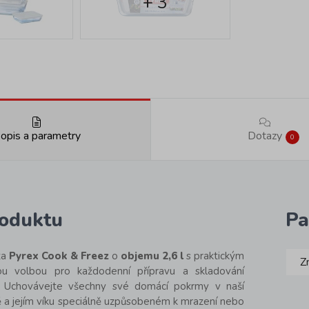
+ 3
opis a parametry
Dotazy
0
roduktu
Pa
za
Pyrex Cook & Freez
o
objemu 2,6 l
s praktickým
Z
ou volbou pro každodenní přípravu a skladování
í. Uchovávejte všechny své domácí pokrmy v naší
 a jejím víku speciálně uzpůsobeném k mrazení nebo