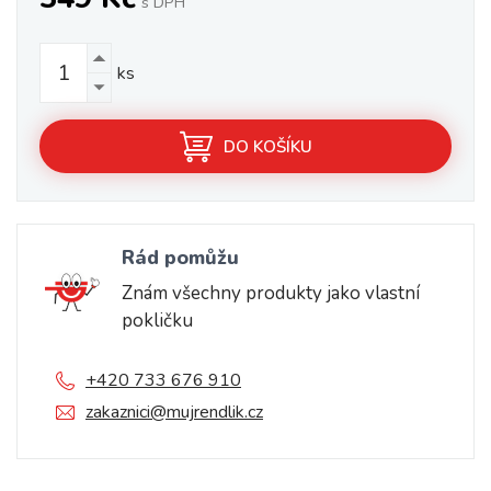
s DPH
ks
DO KOŠÍKU
Rád pomůžu
Znám všechny produkty jako vlastní
pokličku
+420 733 676 910
zakaznici@mujrendlik.cz