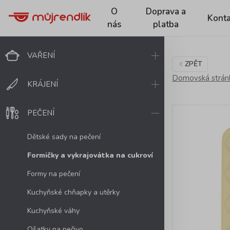
O
Doprava a
Konta
nás
platba
VAŘENÍ
ZPĚT
Domovská strán
KRÁJENÍ
PEČENÍ
Dětské sady na pečení
Formičky a vykrajovátka na cukroví
Formy na pečení
Kuchyňské chňapky a utěrky
Kuchyňské váhy
Ošatky na pečivo