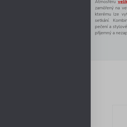
Atmosféru
veli
zaměřený na vel
kterému lze vyt
setkání. Kombi
pečení a stylové
příjemný a neza