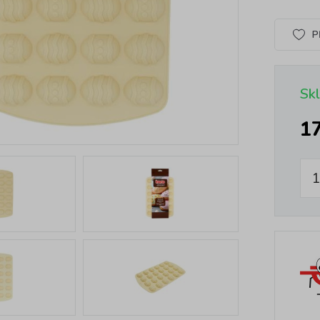
P
Sk
1