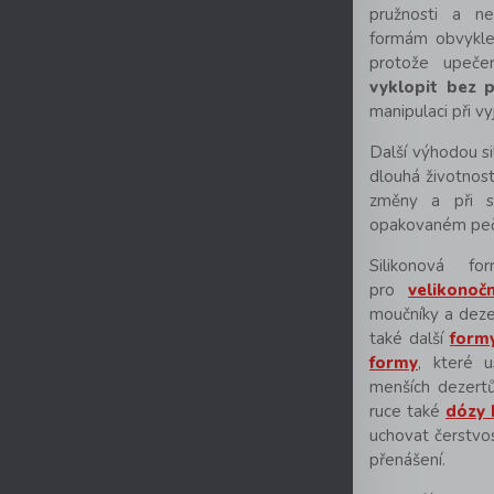
pružnosti a ne
formám obvykle 
protože upeče
vyklopit bez 
manipulaci při v
Další výhodou si
dlouhá životnost
změny a při s
opakovaném peč
Silikonová f
pro
velikonoč
moučníky a deze
také další
form
formy
, které 
menších dezertů
ruce také
dózy 
uchovat čerstvo
přenášení.