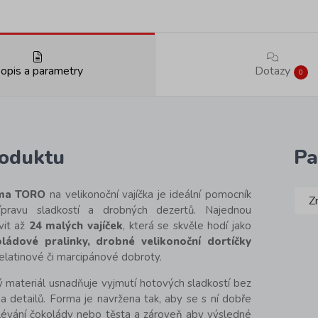
opis a parametry
Dotazy
0
roduktu
Pa
rma TORO
na velikonoční vajíčka je ideální pomocník
Z
pravu sladkostí a drobných dezertů. Najednou
vit až
24 malých vajíček
, která se skvěle hodí jako
oládové pralinky, drobné velikonoční dortíčky
elatinové či marcipánové dobroty.
ý materiál usnadňuje vyjmutí hotových sladkostí bez
a detailů. Forma je navržena tak, aby se s ní dobře
alévání čokolády nebo těsta a zároveň aby výsledné