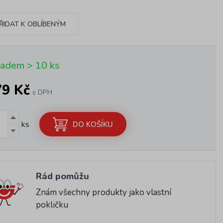
ŘIDAT K OBLÍBENÝM
ladem > 10 ks
79 Kč
s DPH
ks
DO KOŠÍKU
Rád pomůžu
Znám všechny produkty jako vlastní
pokličku