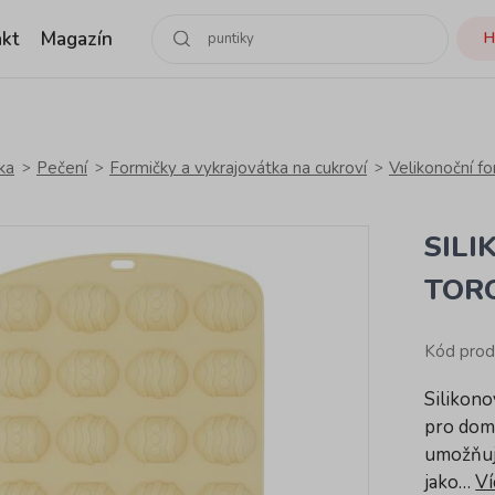
kt
Magazín
H
ka
Pečení
Formičky a vykrajovátka na cukroví
Velikonoční fo
SIL
TORO
Kód prod
Silikono
pro domá
umožňuje
jako…
Ví