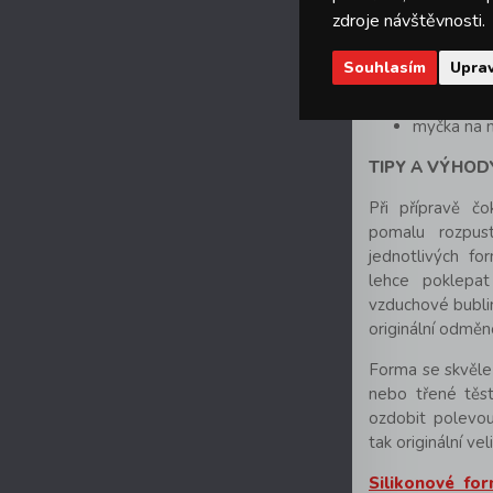
zdroje návštěvnosti.
běžná trou
mraznička
Souhlasím
Uprav
Údržba
:
myčka na 
TIPY A VÝHOD
Při přípravě č
pomalu rozpust
jednotlivých fo
lehce poklepat
vzduchové bubli
originální odměn
Forma se skvěle
nebo třené těst
ozdobit polevou
tak originální ve
Silikonové fo