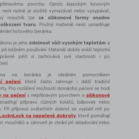
přilnavému povrchu. Oproti klasickým kovovým
není nutné je složitě vymazávat nebo vysypávat,
ný moučník lze
ze silikonové formy snadno
poškození tvaru
. Pružný materiál navíc usnadňuje
yjímání hotového beránka.
likonu je jeho
odolnost vůči vysokým teplotám
a
 při běžném používání. Materiál dobře snáší teplotní
právné péči si zachovává své vlastnosti i po
ení.
orma na beránka je ideálním pomocníkem
ní pečení
, které často zahrnuje i další tradiční
rty. Pro rozšíření možností domácího pečení se hodí
y na pečení
s nepřilnavým povrchem
a
silikonové
usnadňují přípravu různých koláčů, bábovek nebo
. Při přípravě svátečních dobrot se vyplatí mít po
LocknLock na napečené dobroty
, které pomáhají
st moučníků a zároveň je chrání při skladování nebo