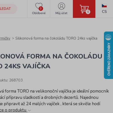
LEDAT
0
CS
0
Oblíbené
Můj účet
rmičky
Silikonová forma na čokoládu TORO 24ks vajíčka
IKONOVÁ FORMA NA ČOKOLÁDU
 24KS VAJÍČKA
uktu: 268703
vá forma TORO na velikonoční vajíčka je ideální pomocník
cí přípravu sladkostí a drobných dezertů. Najednou
 připravit až 24 malých vajíček , která se skvěle hodí
ce o produktu