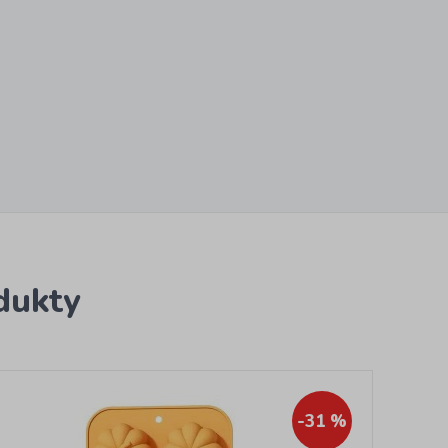
dukty
-31 %