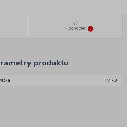
Hodnocení
0
rametry produktu
načka
TORO