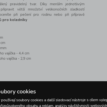
ěkný pravidelný tvar. Díky menším jednotlivým
řipravit větší množství velikonočních sladkostí
oceníte při pečení pro rodinu nebo při přípravě
ů pro koledníky
cm
1 cm
8 mm
oho vajíčka - 4,4 cm
oho vajíčka - 2,9 cm
ubory cookies
používají soubory cookies a další sledovací nástroje s cílem vyle
 přizpůsobeného obsahu a reklam, analýzy návštěvnosti webových 