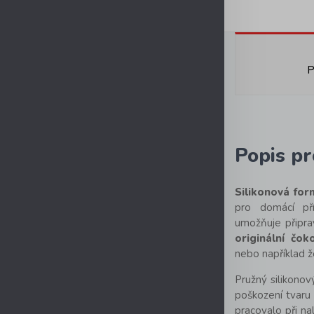
P
Popis p
Silikonová fo
pro domácí pří
umožňuje připra
originální čok
nebo například ž
Pružný silikonov
poškození tvaru 
pracovalo při n