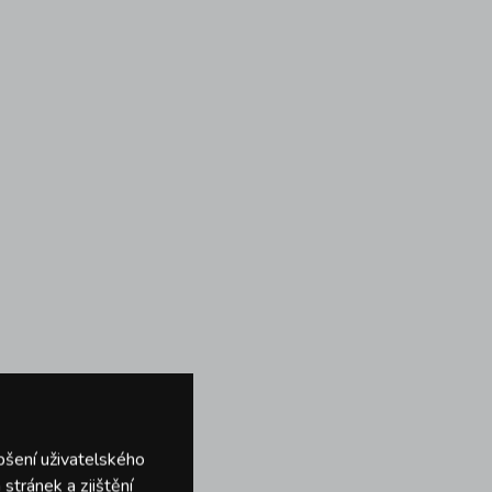
pšení uživatelského
stránek a zjištění