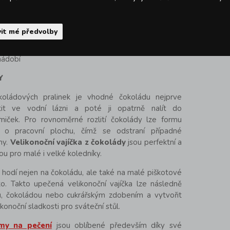
ba (maximálně 230°C), mikrovlnná trouba, lednice,
it mé předvolby
nádobí
Y
okoládových pralinek je vhodné čokoládu nejprve
it ve vodní lázni a poté ji opatrně nalít do
rmiček. Pro rovnoměrné rozlití čokolády lze formu
 o pracovní plochu, čímž se odstraní případné
ny.
Velikonoční vajíčka z čokolády
jsou perfektní a
ou pro malé i velké koledníky.
 hodí nejen na čokoládu, ale také na malé piškotové
o. Takto upečená velikonoční vajíčka lze následně
, čokoládou nebo cukrářským zdobením a vytvořit
likonoční sladkosti pro sváteční stůl.
rmy na pečení
jsou oblíbené především díky své