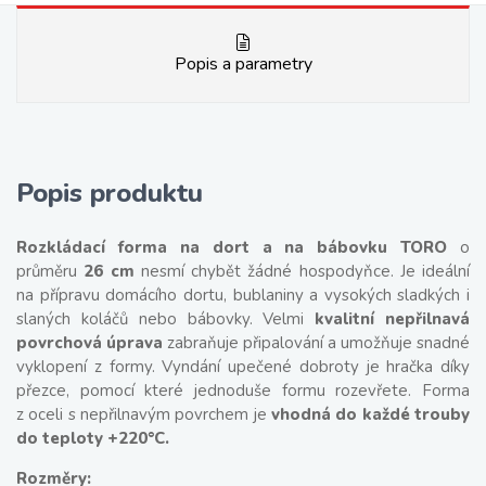
Popis a parametry
Popis produktu
Rozkládací forma na dort a na bábovku TORO
o
průměru
26 cm
nesmí chybět žádné hospodyňce. Je ideální
na přípravu domácího dortu, bublaniny a vysokých sladkých i
slaných koláčů nebo bábovky. Velmi
kvalitní nepřilnavá
povrchová úprava
zabraňuje připalování a umožňuje snadné
vyklopení z formy. Vyndání upečené dobroty je hračka díky
přezce, pomocí které jednoduše formu rozevřete. Forma
z oceli s nepřilnavým povrchem je
vhodná do každé trouby
do teploty +220°C.
Rozměry: