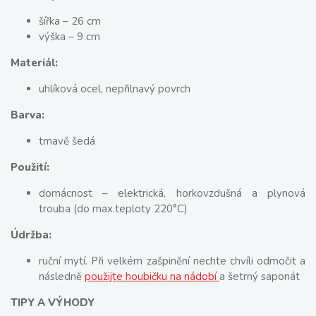
šířka – 26 cm
výška – 9 cm
Materiál:
uhlíková ocel, nepřilnavý povrch
Barva:
tmavě šedá
Použití:
domácnost – elektrická, horkovzdušná a plynová
trouba (do max.teploty 220°C)
Údržba:
ruční mytí. Při velkém zašpinění nechte chvíli odmočit a
následně
použijte houbičku na nádobí
a šetrný saponát
TIPY A VÝHODY