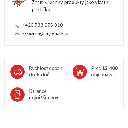
Znám všechny produkty jako vlastní
pokličku
+420 733 676 910
zakaznici@mujrendlik.cz
Rychlost dodání
Přes
12 400
do 6 dnů
objednávek
Garance
nejnižší ceny