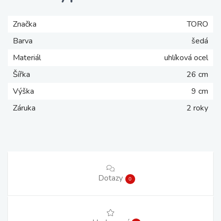
Značka
TORO
Barva
šedá
Materiál
uhlíková ocel
Šířka
26 cm
Výška
9 cm
Záruka
2 roky
Dotazy
0