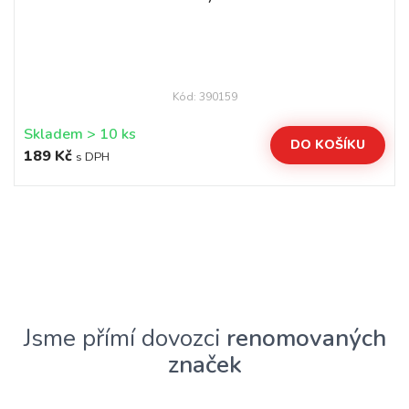
Kód: 390159
Skladem > 10 ks
DO KOŠÍKU
189 Kč
s DPH
Jsme přímí dovozci
renomovaných
značek