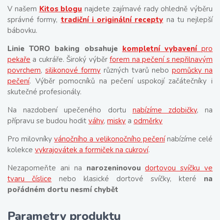
V našem
Kitos blogu
najdete zajímavé rady ohledně výběru
správné formy,
tradiční i originální recepty
na tu nejlepší
bábovku.
Linie TORO baking obsahuje
kompletní vybavení
pro
pekaře
a cukráře. Široký výběr
forem na pečení s nepřilnavým
povrchem
,
silikonové formy
různých tvarů nebo
pomůcky na
pečení
. Výběr pomocníků na pečení uspokojí začátečníky i
skutečné profesionály.
Na nazdobení upečeného dortu
nabízíme zdobičky
, na
přípravu se budou hodit
váhy
,
misky
a
odměrky
Pro milovníky
vánočního a velikonočního pečení
nabízíme celé
kolekce
vykrajovátek a formiček na cukroví
.
Nezapomeňte ani na
narozeninovou
dortovou svíčku ve
tvaru číslice
nebo klasické dortové svíčky, které
na
pořádném dortu nesmí chybět
Parametry produktu