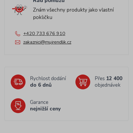
Rád pomůžu
Znám všechny produkty jako vlastní
pokličku
+420 733 676 910
zakaznici@mujrendlik.cz
Rychlost dodání
Přes
12 400
do 6 dnů
objednávek
Garance
nejnižší ceny