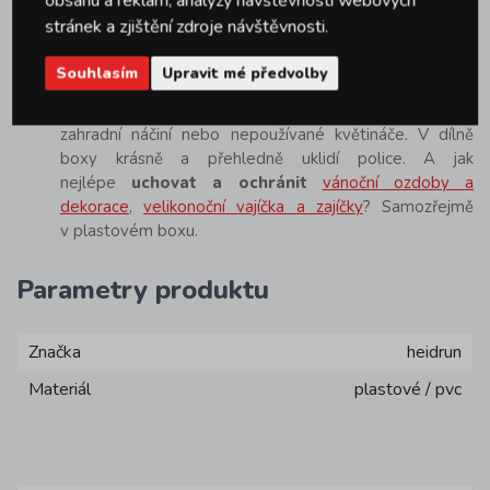
obsahu a reklam, analýzy návštěvnosti webových
Plastové úložné boxy najdou uplatnění v celé
stránek a zjištění zdroje návštěvnosti.
domácnosti. Od komory, přes koupelnu, dětský pokoj až
v kuchyni. Své praktické uplatnění ale najdou
Souhlasím
Upravit mé předvolby
jako
zahradní úložné boxy.
Dokonale ochrání
polštářky a podsedáky na zahradní nábytek, drobné
zahradní náčiní nebo nepoužívané květináče. V dílně
boxy krásně a přehledně uklidí police. A jak
nejlépe
uchovat a ochránit
vánoční ozdoby a
dekorace
,
velikonoční vajíčka a zajíčky
? Samozřejmě
v plastovém boxu.
Parametry produktu
Značka
heidrun
Materiál
plastové / pvc