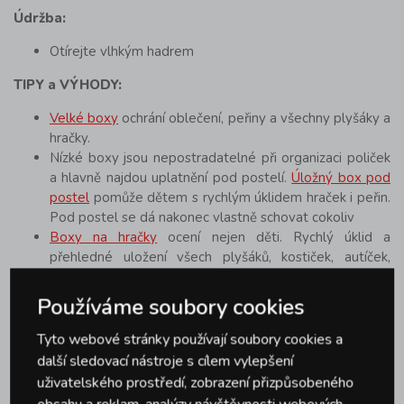
Údržba:
Otírejte vlhkým hadrem
TIPY a VÝHODY:
Velké boxy
ochrání oblečení, peřiny a všechny plyšáky a
hračky.
Nízké boxy jsou nepostradatelné při organizaci poliček
a hlavně najdou uplatnění pod postelí.
Úložný box pod
postel
pomůže dětem s rychlým úklidem hraček i peřin.
Pod postel se dá nakonec vlastně schovat cokoliv
Boxy na hračky
ocení nejen děti. Rychlý úklid a
přehledné uložení všech plyšáků, kostiček, autíček,
panenek,…..
Skladování v domácnosti ale nejsou jen boxy.
Používáme soubory cookies
Nepoužívané oblečení nebo peřiny uskladníte
v
praktických vakuových pytlech
. Přehledné uložení
Tyto webové stránky používají soubory cookies a
drobných i větších věcí zvládnete díky
košíčkům všech
další sledovací nástroje s cílem vylepšení
velikostí
a tvarů. A co určitě doma ocení úplně každý,
uživatelského prostředí, zobrazení přizpůsobeného
jsou
krabičky a dózy na potraviny
. Je z čeho vybrat.