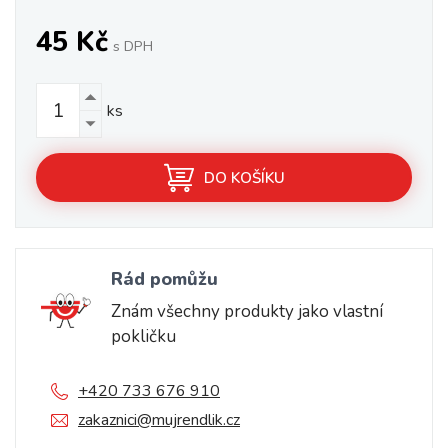
45 Kč
s DPH
ks
DO KOŠÍKU
Rád pomůžu
Znám všechny produkty jako vlastní
pokličku
+420 733 676 910
zakaznici@mujrendlik.cz