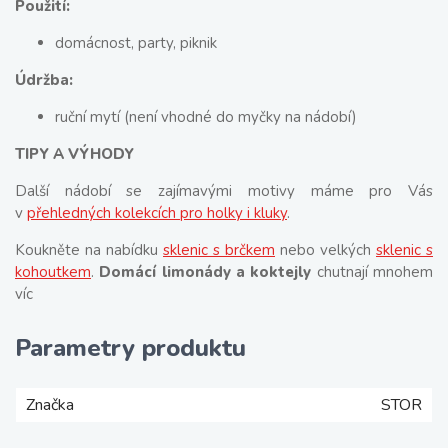
Použití:
domácnost, party, piknik
Údržba:
ruční mytí (není vhodné do myčky na nádobí)
TIPY A VÝHODY
Další nádobí se zajímavými motivy máme pro Vás
v
přehledných kolekcích pro holky i kluky
.
Koukněte na nabídku
sklenic s brčkem
nebo velkých
sklenic s
kohoutkem
.
Domácí limonády a koktejly
chutnají mnohem
víc
Parametry produktu
Značka
STOR