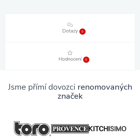
Dotazy
0
Hodnocení
0
Jsme přímí dovozci
renomovaných
značek