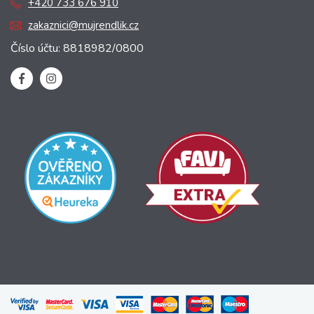
+420 733 676 910
zakaznici@mujrendlik.cz
Číslo účtu: 8818982/0800