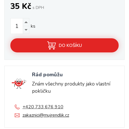
35 Kč
s DPH
ks
DO KOŠÍKU
Rád pomůžu
Znám všechny produkty jako vlastní
pokličku
+420 733 676 910
zakaznici@mujrendlik.cz