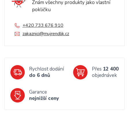
Znám všechny produkty jako vlastní
pokličku
+420 733 676 910
zakaznici@mujrendlik.cz
Rychlost dodání
Přes
12 400
do 6 dnů
objednávek
Garance
nejnižší ceny