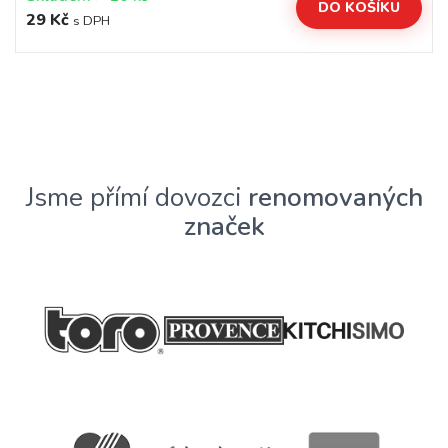
DO KOŠÍKU
29 Kč
s DPH
Jsme přímí dovozci
renomovaných
značek