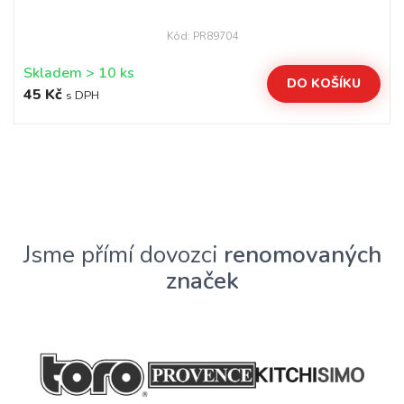
Kód: PR89704
Skladem > 10 ks
DO KOŠÍKU
45 Kč
s DPH
Jsme přímí dovozci
renomovaných
značek