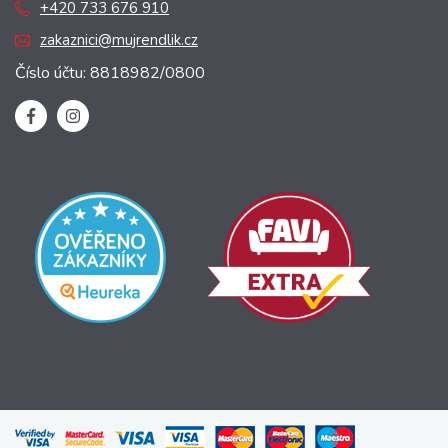
+420 733 676 910
zakaznici@mujrendlik.cz
Číslo účtu: 8818982/0800