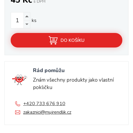
45 Kč
s DPH
ks
DO KOŠÍKU
Rád pomůžu
Znám všechny produkty jako vlastní
pokličku
+420 733 676 910
zakaznici@mujrendlik.cz