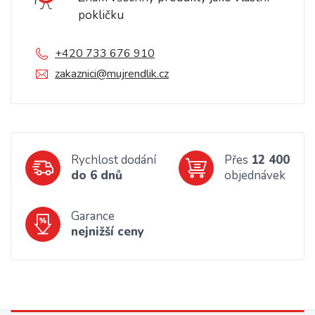
pokličku
+420 733 676 910
zakaznici@mujrendlik.cz
Rychlost dodání
Přes
12 400
do 6 dnů
objednávek
Garance
nejnižší ceny