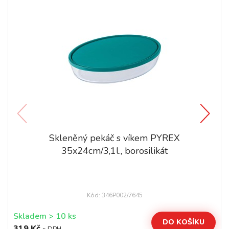
Skleněný pekáč s víkem PYREX
35x24cm/3,1l., borosilikát
Kód: 346P002/7645
Skladem > 10 ks
DO KOŠÍKU
319 Kč