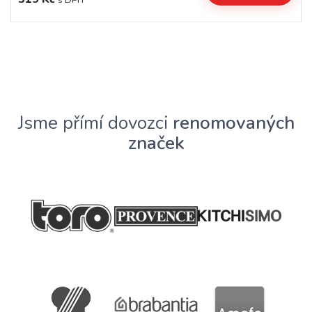
s DPH
Jsme přímí dovozci
renomovaných
značek