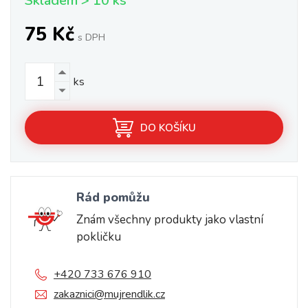
Skladem > 10 ks
75 Kč
s DPH
ks
DO KOŠÍKU
Rád pomůžu
Znám všechny produkty jako vlastní
pokličku
+420 733 676 910
zakaznici@mujrendlik.cz