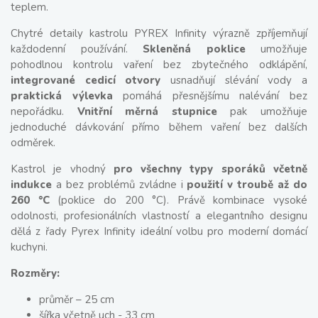
teplem.
Chytré detaily kastrolu PYREX Infinity výrazně zpříjemňují
každodenní používání.
Skleněná poklice
umožňuje
pohodlnou kontrolu vaření bez zbytečného odklápění,
integrované cedicí otvory
usnadňují slévání vody a
praktická výlevka
pomáhá přesnějšímu nalévání bez
nepořádku.
Vnitřní měrná stupnice
pak umožňuje
jednoduché dávkování přímo během vaření bez dalších
odměrek.
Kastrol je vhodný
pro všechny typy sporáků včetně
indukce
a bez problémů zvládne i
použití v troubě až do
260 °C
(poklice do 200 °C). Právě kombinace vysoké
odolnosti, profesionálních vlastností a elegantního designu
dělá z řady Pyrex Infinity ideální volbu pro moderní domácí
kuchyni.
Rozměry:
průměr – 25 cm
šířka včetně uch - 33 cm