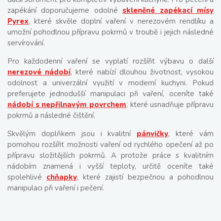
zapékání doporučujeme odolné
skleněné zapékací mísy
Pyrex
, které skvěle doplní vaření v nerezovém rendlíku a
umožní pohodlnou přípravu pokrmů v troubě i jejich následné
servírování.
Pro každodenní vaření se vyplatí rozšířit výbavu o další
nerezové nádobí
, které nabízí dlouhou životnost, vysokou
odolnost a univerzální využití v moderní kuchyni. Pokud
preferujete jednodušší manipulaci při vaření, oceníte také
nádobí s nepřilnavým povrchem
, které usnadňuje přípravu
pokrmů a následné čištění.
Skvělým doplňkem jsou i kvalitní
pánvičky
, které vám
pomohou rozšířit možnosti vaření od rychlého opečení až po
přípravu složitějších pokrmů. A protože práce s kvalitním
nádobím znamená i vyšší teploty, určitě oceníte také
spolehlivé
chňapky
, které zajistí bezpečnou a pohodlnou
manipulaci při vaření i pečení.