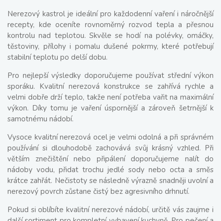
Nerezový kastrol je ideální pro každodenní vaření i náročnější
recepty, kde oceníte rovnoměrný rozvod tepla a přesnou
kontrolu nad teplotou. Skvěle se hodí na polévky, omáčky,
těstoviny, přílohy i pomalu dušené pokrmy, které potřebují
stabilní teplotu po delší dobu.
Pro nejlepší výsledky doporučujeme používat střední výkon
sporáku. Kvalitní nerezová konstrukce se zahřívá rychle a
velmi dobře drží teplo, takže není potřeba vařit na maximální
výkon. Díky tomu je vaření úspornější a zároveň šetrnější k
samotnému nádobí.
Vysoce kvalitní nerezová ocel je velmi odolná a při správném
používání si dlouhodobě zachovává svůj krásný vzhled. Při
větším znečištění nebo připálení doporučujeme nalít do
nádoby vodu, přidat trochu jedlé sody nebo octa a směs
krátce zahřát. Nečistoty se následně výrazně snadněji uvolní a
nerezový povrch zůstane čistý bez agresivního drhnutí.
Pokud si oblíbíte kvalitní nerezové nádobí, určitě vás zaujme i
další sortiment pro kompletní vybavení kuchyně. Pro pečení a