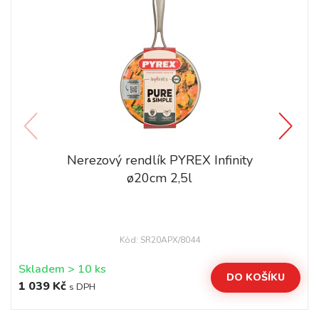
Nerezový rendlík PYREX Infinity
ø20cm 2,5l
Kód: SR20APX/8044
Skladem > 10 ks
DO KOŠÍKU
1 039 Kč
s DPH