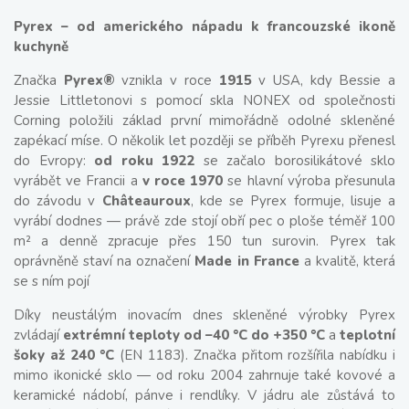
Pyrex – od amerického nápadu k francouzské ikoně
kuchyně
Značka
Pyrex®
vznikla v roce
1915
v USA, kdy Bessie a
Jessie Littletonovi s pomocí skla NONEX od společnosti
Corning položili základ první mimořádně odolné skleněné
zapékací míse. O několik let později se příběh Pyrexu přenesl
do Evropy:
od roku 1922
se začalo borosilikátové sklo
vyrábět ve Francii a
v roce 1970
se hlavní výroba přesunula
do závodu v
Châteauroux
, kde se Pyrex formuje, lisuje a
vyrábí dodnes — právě zde stojí obří pec o ploše téměř 100
m² a denně zpracuje přes 150 tun surovin. Pyrex tak
oprávněně staví na označení
Made in France
a kvalitě, která
se s ním pojí
Díky neustálým inovacím dnes skleněné výrobky Pyrex
zvládají
extrémní teploty od –40 °C do +350 °C
a
teplotní
šoky až 240 °C
(EN 1183). Značka přitom rozšířila nabídku i
mimo ikonické sklo — od roku 2004 zahrnuje také kovové a
keramické nádobí, pánve i rendlíky. V jádru ale zůstává to