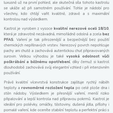
luxusně už na první pohled, ale skutečná síla tohoto kastrolu
se ukáže až při samotném používání. Tohle je nádobí pro
všechny, kdo chtějí vařit kvalitně, zdravě a s maximální
kontrolou nad výsledkem.
Kastrol je vyroben z vysoce
kvalitní nerezové oceli 18/10
,
která je zdravotně nezávadná, mimořádně odolná a zcela
bez
PFAS
. Vaření je tak přirozenější a bezpečnější bez použití
chemických nepřilnavých vrstev. Nerezový povrch nepohlcuje
pachy ani chutě a zachovává autentickou chuť připravovaných
surovin. Velkou výhodou je také
vysoká odolnost vůči
poškrábání a běžnému opotřebení
, díky čemuž si kastrol
dlouhodobě zachovává svůj elegantní vzhled i při intenzivním
používání.
Právě kvalitní vícevrstvá konstrukce zajišťuje rychlý náběh
teploty a
rovnoměrné rozložení tepla
po celé ploše dna i
stěn nádoby. Výsledkem je přesnější vaření, menší riziko
připalování a lepší kontrola nad přípravou pokrmů. Kastrol je
ideální pro polévky, omáčky, těstoviny, dušená jídla, přílohy i
pomalé vaření, kde oceníte stabilní teplotu a perfektní práci s