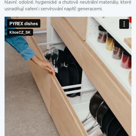
hlavní: odolné, hygienické a chuťově neutrální materiály, které
usnadňují vaření i servírování napříč generacemi.