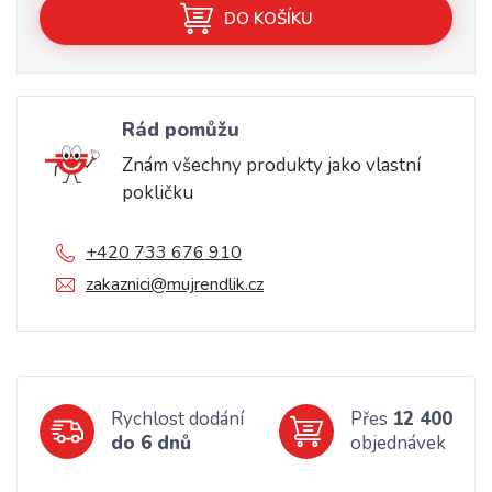
DO KOŠÍKU
Rád pomůžu
Znám všechny produkty jako vlastní
pokličku
+420 733 676 910
zakaznici@mujrendlik.cz
Rychlost dodání
Přes
12 400
do 6 dnů
objednávek