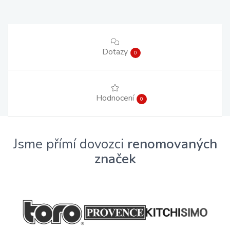
Dotazy
0
Hodnocení
0
Jsme přímí dovozci
renomovaných
značek