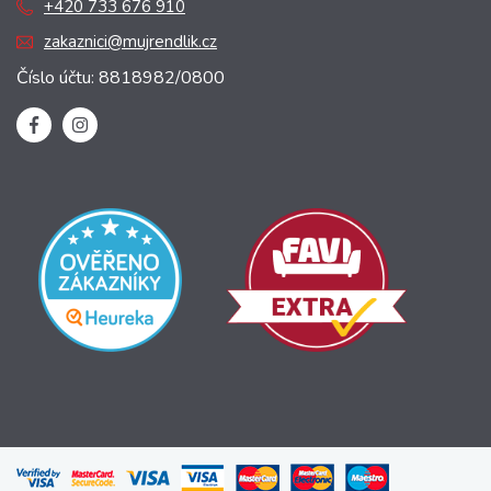
+420 733 676 910
zakaznici@mujrendlik.cz
Číslo účtu: 8818982/0800