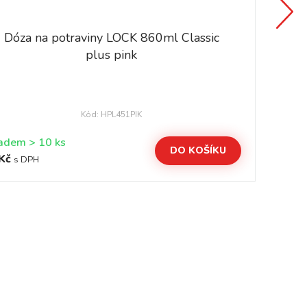
Dóza na potraviny LOCK 860ml Classic
plus pink
Kód: HPL451PIK
Skladem > 10 ks
DO KOŠÍKU
Kč
15
s DPH