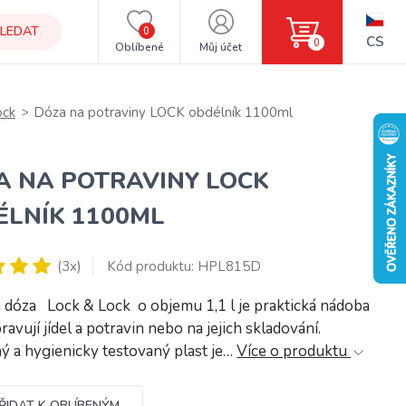
LEDAT
0
CS
0
Oblíbené
Můj účet
ock
Dóza na potraviny LOCK obdélník 1100ml
A NA POTRAVINY LOCK
ÉLNÍK 1100ML
(3x)
Kód produktu: HPL815D
 dóza Lock & Lock o objemu 1,1 l je praktická nádoba
ravují jídel a potravin nebo na jejich skladování.
 a hygienicky testovaný plast je…
Více o produktu
ŘIDAT K OBLÍBENÝM