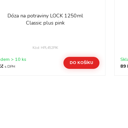
Dóza na potraviny LOCK 1250ml
Classic plus pink
Kód: HPL452PIK
Skladem > 10 ks
DO KOŠÍKU
Kč
89 
s DPH