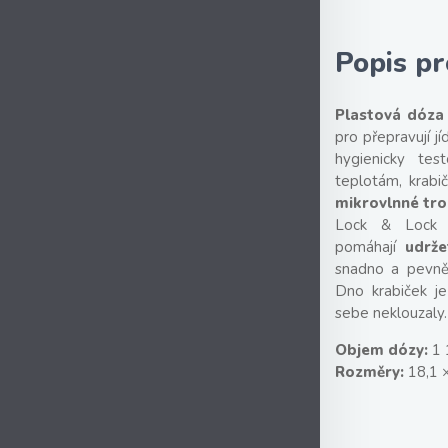
Popis p
Plastová dóza
pro přepravují j
hygienicky tes
teplotám, krab
mikrovlnné tr
Lock & Lock s
pomáhají
udrže
snadno a pevn
Dno krabiček j
sebe neklouzaly
Objem dózy:
1 
Rozměry:
18,1 ×