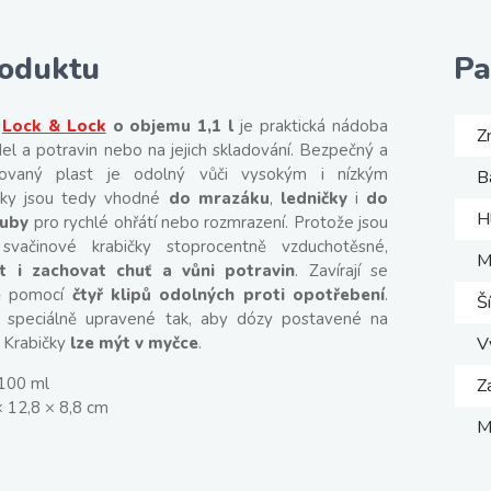
roduktu
Pa
Lock & Lock
o objemu 1,1 l
je praktická nádoba
Z
ídel a potravin nebo na jejich skladování. Bezpečný a
tovaný plast je odolný vůči vysokým i nízkým
B
ičky jsou tedy vhodné
do mrazáku
,
ledničky
i
do
H
ouby
pro rychlé ohřátí nebo rozmrazení. Protože jsou
vačinové krabičky stoprocentně vzduchotěsné,
M
t i zachovat chuť a vůni potravin
. Zavírají se
ě pomocí
čtyř klipů odolných proti opotřebení
.
Š
e speciálně upravené tak, aby dózy postavené na
. Krabičky
lze mýt v myčce
.
V
100 ml
Z
 12,8 × 8,8 cm
M