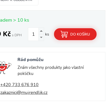
ladem > 10 ks
9 Kč
ks
DO KOŠÍKU
s DPH
Rád pomůžu
Znám všechny produkty jako vlastní
pokličku
+420 733 676 910
zakaznici@mujrendlik.cz