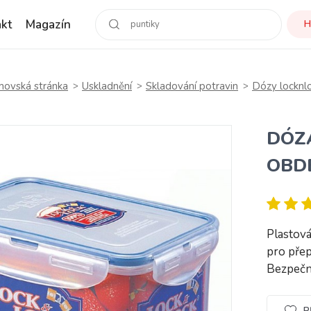
kt
Magazín
H
ovská stránka
Uskladnění
Skladování potravin
Dózy locknl
DÓZ
OBD
Plastová
pro přep
Bezpečný
P