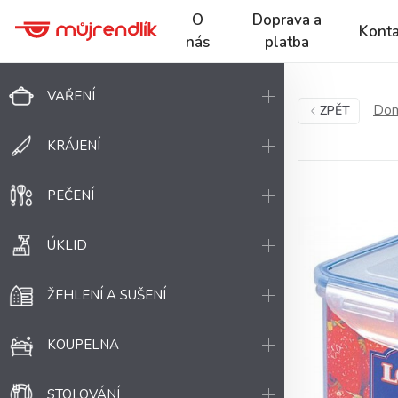
O
Doprava a
Konta
nás
platba
VAŘENÍ
Dom
ZPĚT
KRÁJENÍ
PEČENÍ
ÚKLID
ŽEHLENÍ A SUŠENÍ
KOUPELNA
STOLOVÁNÍ