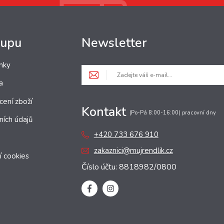
kupu
Newsletter
nky
a
cení zboží
Kontakt
(Po-Pá 8:00-16:00) pracovní dny
ních údajů
+420 733 676 910
zakaznici@mujrendlik.cz
í cookies
Číslo účtu: 8818982/0800