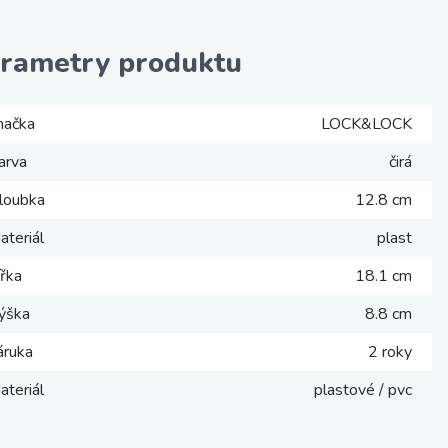
rametry produktu
načka
LOCK&LOCK
arva
čirá
loubka
12.8 cm
ateriál
plast
ířka
18.1 cm
ýška
8.8 cm
áruka
2 roky
ateriál
plastové / pvc